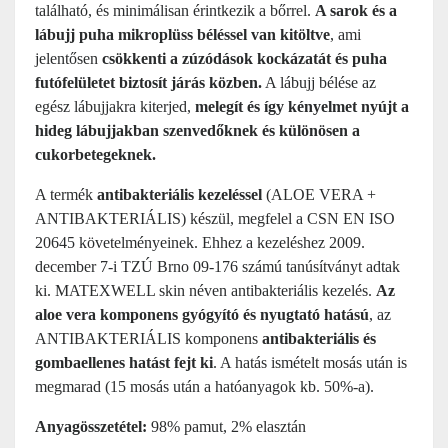
található, és minimálisan érintkezik a bőrrel.
A sarok és a
lábujj puha mikroplüss béléssel van kitöltve
, ami
jelentősen
csökkenti a zúzódások kockázatát és puha
futófelületet biztosít járás közben.
A lábujj bélése az
egész lábujjakra kiterjed,
melegít és így kényelmet nyújt a
hideg lábujjakban szenvedőknek és különösen a
cukorbetegeknek.
A termék
antibakteriális kezeléssel
(ALOE VERA +
ANTIBAKTERIÁLIS) készül, megfelel a CSN EN ISO
20645 követelményeinek. Ehhez a kezeléshez 2009.
december 7-i TZÚ Brno 09-176 számú tanúsítványt adtak
ki. MATEXWELL skin néven antibakteriális kezelés.
Az
aloe vera komponens gyógyító és nyugtató hatású
, az
ANTIBAKTERIÁLIS komponens
antibakteriális és
gombaellenes hatást fejt ki
. A hatás ismételt mosás után is
megmarad (15 mosás után a hatóanyagok kb. 50%-a).
Anyagösszetétel:
98% pamut, 2% elasztán