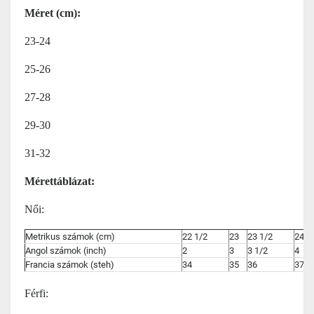
Méret (cm):
23-24
25-26
27-28
29-30
31-32
Mérettáblázat:
Női:
Metrikus számok (cm)
22 1/2
23
23 1/2
24
Angol számok (inch)
2
3
3 1/2
4
Francia számok (steh)
34
35
36
37
Férfi: