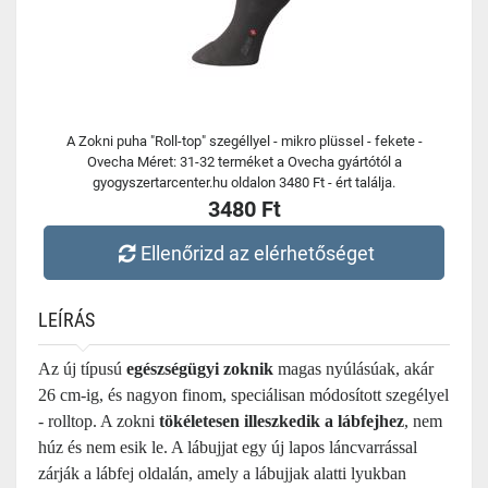
A Zokni puha "Roll-top" szegéllyel - mikro plüssel - fekete -
Ovecha Méret: 31-32 terméket a Ovecha gyártótól a
gyogyszertarcenter.hu oldalon 3480 Ft - ért találja.
3480 Ft
Ellenőrizd az elérhetőséget
LEÍRÁS
Az új típusú
egészségügyi zoknik
magas nyúlásúak, akár
26 cm-ig, és nagyon finom, speciálisan módosított szegélyel
- rolltop. A zokni
tökéletesen illeszkedik a lábfejhez
, nem
húz és nem esik le. A lábujjat egy új lapos láncvarrással
zárják a lábfej oldalán, amely a lábujjak alatti lyukban