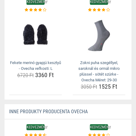
KEDVEZMÉNY
KEDVEZMÉNY
Fekete merinó gyapjú kesztyű
Zokni puha szegéllyel,
- Ovecha veľkosti: L
saroknál és orrnál mikro
3360 Ft
6720 Ft
plüssel - sötét szürke -
Ovecha Méret: 29-30
1525 Ft
3050 Ft
INNE PRODUKTY PRODUCENTA OVECHA
KEDVEZMÉNY
KEDVEZMÉNY