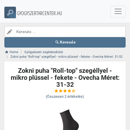
GYOGYSZERTARCENTER.HU
Keresés
Home
Gyógyászati segédeszközö
Zokni puha "Roll-top" szegéllyel - mikro plüssel - fekete - Ovecha Méret: 31-32
Zokni puha "Roll-top" szegéllyel -
mikro plüssel - fekete - Ovecha Méret:
31-32
(Összesen
2
értékelés)