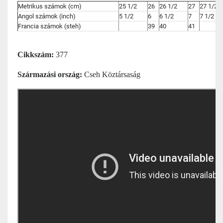
Metrikus számok (cm)
25 1/2
26
26 1/2
27
27 1/2
Angol számok (inch)
5 1/2
6
6 1/2
7
7 1/2
Francia számok (steh)
39
40
41
Cikkszám:
377
Származási ország:
Cseh Köztársaság