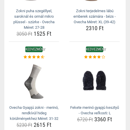
Zokni puha szegéllyel,
Zokni terjedelmes lábú
saroknál és orrnál mikro
emberek számára - bézs -
plüssel - szürke - Ovecha
Ovecha Méret: XL (39-42)
2310 Ft
Méret: 27-28
1525 Ft
3050 Ft
KEDVEZMÉNY
KEDVEZMÉNY
Ovecha Gyapjú zokni - merinó,
Fekete merinó gyapjú kesztyű
rendkívül hideg
- Ovecha veľkosti: L
3360 Ft
körülményekhez Méret: 31-32
6720 Ft
2615 Ft
5230 Ft