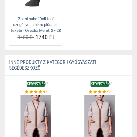
Zokni puha "Roll-top"
szegéllyel - mikro plüssel -
fekete - Ovecha Méret: 27-28
1740 Ft
3480 Ft
INNE PRODUKTY Z KATEGORII GYÓGYÁSZATI
SEGÉDESZKÖZÖ
KEDVEZMÉNY
KEDVEZMÉNY