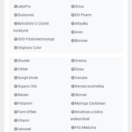
LekoPro
Sirius
Sustamed
Elit Pharm
Bylinářství U Chytré
AltayBio
horákyně
Aveo
OOO Fitobiotechnologii
Bionnex
Originary Color
Shuster
Ovecha
Vifiteh
Dizao
Sungit kövek
Vanuba
Organic Oils
Nevska kozmetika
Niksen
Skimed
Fitoprom
Moringa Caribbean
Farm-Effekt
Növényes a bölcs
erdésznőnél
Vitamir
Fito Medicina
Lekraset