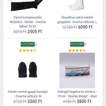
Pamut kompressziós
Elasztikus zokni merinó
térdzokni - fekete - Ovecha
gyapjúból - Ovecha veľkosti: L
6090 Ft
Méret: 35-37
12180 Ft
2505 Ft
5010 Ft
KEDVEZMÉNY
KEDVEZMÉNY
Fekete merinó gyapjú kesztyű
Krémgél hegekre és striákra -
- Ovecha veľkosti: M
75 ml - "Mumio Shilajit" - Elixir
3360 Ft
3800 Ft
6720 Ft
4180 Ft