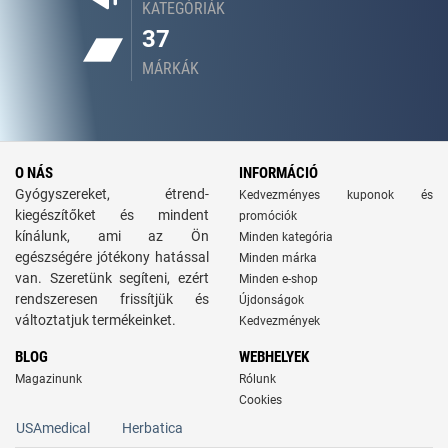
KATEGÓRIÁK
37
MÁRKÁK
O NÁS
INFORMÁCIÓ
Gyógyszereket, étrend-
Kedvezményes kuponok és
kiegészítőket és mindent
promóciók
kínálunk, ami az Ön
Minden kategória
egészségére jótékony hatással
Minden márka
van. Szeretünk segíteni, ezért
Minden e-shop
rendszeresen frissítjük és
Újdonságok
változtatjuk termékeinket.
Kedvezmények
BLOG
WEBHELYEK
Magazinunk
Rólunk
Cookies
USAmedical
Herbatica