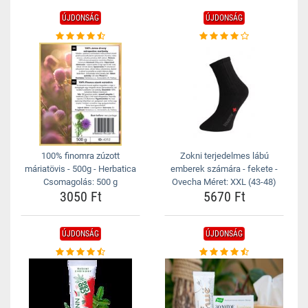
ÚJDONSÁG
ÚJDONSÁG
100% finomra zúzott
Zokni terjedelmes lábú
máriatövis - 500g - Herbatica
emberek számára - fekete -
Csomagolás: 500 g
Ovecha Méret: XXL (43-48)
3050 Ft
5670 Ft
ÚJDONSÁG
ÚJDONSÁG