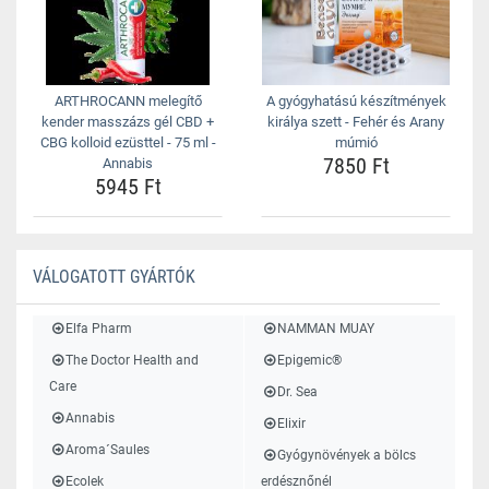
ARTHROCANN melegítő
A gyógyhatású készítmények
kender masszázs gél CBD +
királya szett - Fehér és Arany
CBG kolloid ezüsttel - 75 ml -
múmió
7850 Ft
Annabis
5945 Ft
VÁLOGATOTT GYÁRTÓK
Elfa Pharm
NAMMAN MUAY
The Doctor Health and
Epigemic®
Care
Dr. Sea
Annabis
Elixir
Aroma´Saules
Gyógynövények a bölcs
Ecolek
erdésznőnél