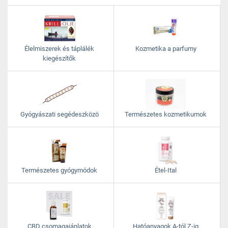
Élelmiszerek és táplálék
Kozmetika a parfumy
kiegészítők
Gyógyászati segédeszközö
Természetes kozmetikumok
Természetes gyógymódok
Étel-Ital
CBD csomagajánlatok
Hatóanyagok A-tól Z-ig