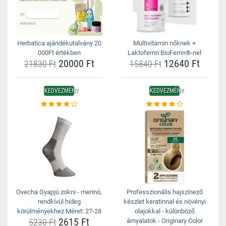
Herbatica ajándékutalvány 20
Multivitamin nőknek +
000Ft értékben
Laktoferrin BioFerrin®-nel
20000 Ft
12640 Ft
21830 Ft
15840 Ft
KEDVEZMÉNY
KEDVEZMÉNY
Ovecha Gyapjú zokni - merinó,
Professzionális hajszínező
rendkívül hideg
készlet keratinnal és növényi
körülményekhez Méret: 27-28
olajokkal - különböző
2615 Ft
5230 Ft
árnyalatok - Originary Color