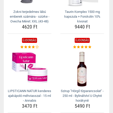
Zokni terjedelmes lábú
Taurin Komplex 1500 mg
emberek számára - szürke -
kapszula + Forskolin 10%
Ovecha Méret: XXL (43-48)
kivonat
4620 Ft
9440 Ft
ÚJDONSÁG
ÚJDONSÁG
LIPSTICANN NATUR kenderes
Szirup "Hörgő tízparancsolat" -
ajakápoló méhviasszal - 15 ml
250 ml - Bylinářství U Chytré
- Annabis
horákyně
3470 Ft
5490 Ft