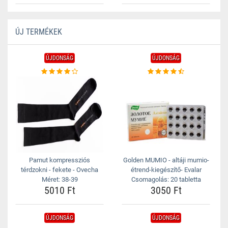
ÚJ TERMÉKEK
ÚJDONSÁG
ÚJDONSÁG
Pamut kompressziós
Golden MUMIO - altáji mumio-
térdzokni - fekete - Ovecha
étrend-kiegészítő- Evalar
Méret: 38-39
Csomagolás: 20 tabletta
5010 Ft
3050 Ft
ÚJDONSÁG
ÚJDONSÁG