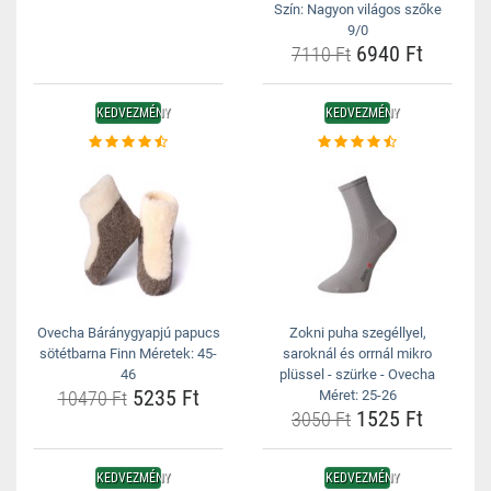
Szín: Nagyon világos szőke
9/0
6940 Ft
7110 Ft
KEDVEZMÉNY
KEDVEZMÉNY
Ovecha Báránygyapjú papucs
Zokni puha szegéllyel,
sötétbarna Finn Méretek: 45-
saroknál és orrnál mikro
46
plüssel - szürke - Ovecha
5235 Ft
10470 Ft
Méret: 25-26
1525 Ft
3050 Ft
KEDVEZMÉNY
KEDVEZMÉNY