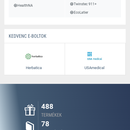
Twinstec 911+
HealthNA
EcoLatier
KEDVENC E-BOLTOK
Herbatica
USAmedical
488
TERMÉKEK
78