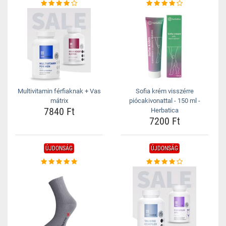
Multivitamin férfiaknak + Vas
Sofia krém visszérre
mátrix
piócakivonattal - 150 ml -
7840 Ft
Herbatica
7200 Ft
ÚJDONSÁG
ÚJDONSÁG