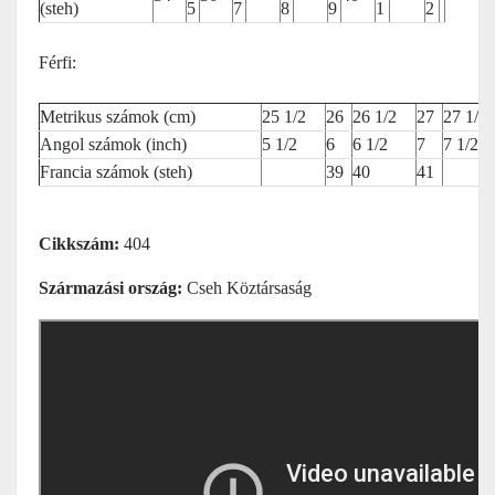
(steh)
5
7
8
9
1
2
Férfi:
Metrikus számok (cm)
25 1/2
26
26 1/2
27
27 1/2
Angol számok (inch)
5 1/2
6
6 1/2
7
7 1/2
Francia számok (steh)
39
40
41
Cikkszám:
404
Származási ország:
Cseh Köztársaság