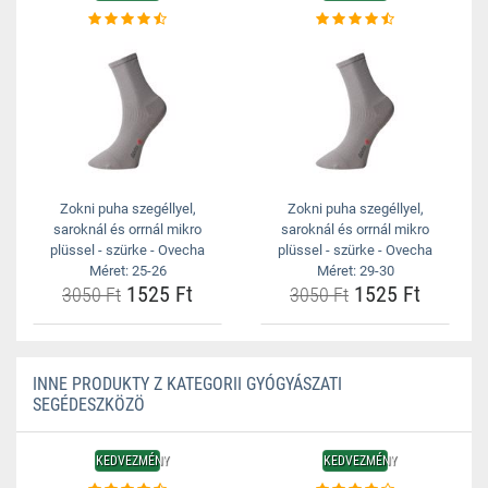
Zokni puha szegéllyel,
Zokni puha szegéllyel,
saroknál és orrnál mikro
saroknál és orrnál mikro
plüssel - szürke - Ovecha
plüssel - szürke - Ovecha
Méret: 25-26
Méret: 29-30
1525 Ft
1525 Ft
3050 Ft
3050 Ft
INNE PRODUKTY Z KATEGORII GYÓGYÁSZATI
SEGÉDESZKÖZÖ
KEDVEZMÉNY
KEDVEZMÉNY