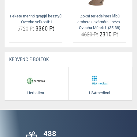
Fekete merinó gyapjú kesztyű
Zokni terjedelmes lábú
- Ovecha veľkosti: L
emberek számára - bézs -
3360 Ft
6720 Ft
Ovecha Méret: L (35-38)
2310 Ft
4620 Ft
KEDVENC E-BOLTOK
Herbatica
USAmedical
488