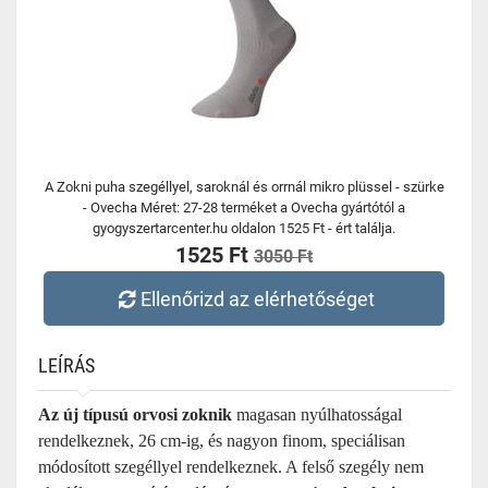
A Zokni puha szegéllyel, saroknál és orrnál mikro plüssel - szürke
- Ovecha Méret: 27-28 terméket a Ovecha gyártótól a
gyogyszertarcenter.hu oldalon 1525 Ft - ért találja.
1525 Ft
3050 Ft
Ellenőrizd az elérhetőséget
LEÍRÁS
Az új típusú orvosi zoknik
magasan nyúlhatosságal
rendelkeznek, 26 cm-ig, és nagyon finom, speciálisan
módosított szegéllyel rendelkeznek. A felső szegély nem