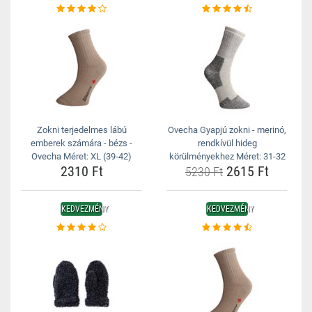
Zokni terjedelmes lábú
Ovecha Gyapjú zokni - merinó,
emberek számára - bézs -
rendkívül hideg
Ovecha Méret: XL (39-42)
körülményekhez Méret: 31-32
2310 Ft
2615 Ft
5230 Ft
KEDVEZMÉNY
KEDVEZMÉNY