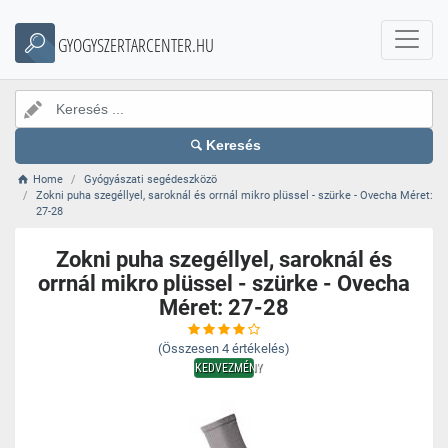
GYOGYSZERTARCENTER.HU
Keresés
Home
Gyógyászati segédeszközö
Zokni puha szegéllyel, saroknál és orrnál mikro plüssel - szürke - Ovecha Méret:
27-28
Zokni puha szegéllyel, saroknál és
orrnál mikro plüssel - szürke - Ovecha
Méret: 27-28
(Összesen
4
értékelés)
KEDVEZMÉNY