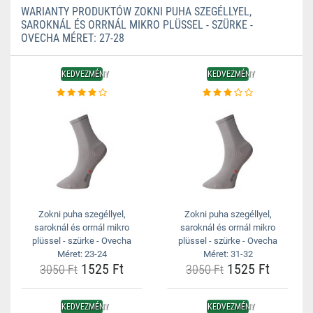
WARIANTY PRODUKTÓW ZOKNI PUHA SZEGÉLLYEL,
SAROKNÁL ÉS ORRNÁL MIKRO PLÜSSEL - SZÜRKE -
OVECHA MÉRET: 27-28
KEDVEZMÉNY
KEDVEZMÉNY
Zokni puha szegéllyel,
Zokni puha szegéllyel,
saroknál és orrnál mikro
saroknál és orrnál mikro
plüssel - szürke - Ovecha
plüssel - szürke - Ovecha
Méret: 23-24
Méret: 31-32
1525 Ft
1525 Ft
3050 Ft
3050 Ft
KEDVEZMÉNY
KEDVEZMÉNY