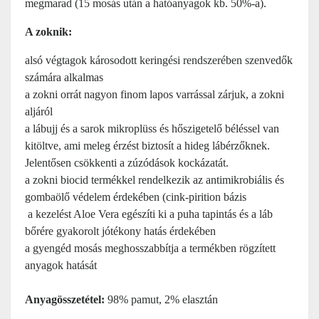
megmarad (15 mosás után a hatóanyagok kb. 50%-a).
A zoknik:
alsó végtagok károsodott keringési rendszerében szenvedők
számára alkalmas
a zokni orrát nagyon finom lapos varrással zárjuk, a zokni
aljáról
a lábujj és a sarok mikroplüss és hőszigetelő béléssel van
kitöltve, ami meleg érzést biztosít a hideg lábérzőknek.
Jelentősen csökkenti a zúzódások kockázatát.
a zokni biocid termékkel rendelkezik az antimikrobiális és
gombaölő védelem érdekében (cink-pirition bázis
a kezelést Aloe Vera egészíti ki a puha tapintás és a láb
bőrére gyakorolt ​​jótékony hatás érdekében
a gyengéd mosás meghosszabbítja a termékben rögzített
anyagok hatását
Anyagösszetétel:
98% pamut, 2% elasztán