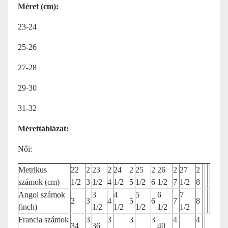
Méret (cm):
23-24
25-26
27-28
29-30
31-32
Mérettáblázat:
Női:
Metrikus
22
2
23
2
24
2
25
2
26
2
27
2
számok (cm)
1/2
3
1/2
4
1/2
5
1/2
6
1/2
7
1/2
8
Angol számok
3
4
5
6
7
2
3
4
5
6
7
8
(inch)
1/2
1/2
1/2
1/2
1/2
Francia számok
3
3
3
3
4
4
34
36
40