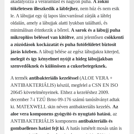
akadályozza a véráramlást és nagyon puha.
A zokni
tökéletesen illeszkedik a lábfejhez
, nem húz és nem esik
le. A lábujjat egy új lapos láncvarrással zárják a lábfej
oldalán, amely a lábujjak alatti lyukban található, és
minimálisan érintkezik a bőrrel.
A sarok és a lábujj puha
mikroplüss béléssel van kitöltve
, ami jelentősen
csökkenti
a zúzódások kockázatát és puha futófelületet biztosít
járás közben.
A lábujj bélése az egész lábujjakra kiterjed,
melegít és így kényelmet nyújt a hideg lábujjakban
szenvedőknek és különösen a cukorbetegeknek.
A termék
antibakteriális kezeléssel
(ALOE VERA +
ANTIBAKTERIÁLIS) készül, megfelel a CSN EN ISO
20645 követelményeinek. Ehhez a kezeléshez 2009.
december 7-i TZÚ Brno 09-176 számú tanúsítványt adtak
ki. MATEXWELL skin néven antibakteriális kezelés.
Az
aloe vera komponens gyógyító és nyugtató hatású
, az
ANTIBAKTERIÁLIS komponens
antibakteriális és
gombaellenes hatást fejt ki
. A hatás ismételt mosás után is