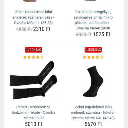
Zokni terjedelmes lábú
Zokni puha szegéllyel,
emberek számára - bézs -
saroknál és orrnál mikro
Ovecha Méret: L (35-38)
plüssel - sötét szürke -
2310 Ft
4620 Ft
Ovecha Méret: 29-30
1525 Ft
3050 Ft
ÚJDONSÁG
ÚJDONSÁG
Pamut kompressziós
Zokni terjedelmes lábú
térdzokni - fekete - Ovecha
emberek számára - fekete -
Méret: 38-39
Ovecha Méret: XXL (43-48)
5010 Ft
5670 Ft