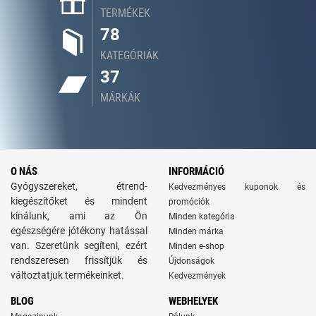
TERMÉKEK
78
KATEGÓRIÁK
37
MÁRKÁK
O NÁS
INFORMÁCIÓ
Gyógyszereket, étrend-
Kedvezményes kuponok és
kiegészítőket és mindent
promóciók
kínálunk, ami az Ön
Minden kategória
egészségére jótékony hatással
Minden márka
van. Szeretünk segíteni, ezért
Minden e-shop
rendszeresen frissítjük és
Újdonságok
változtatjuk termékeinket.
Kedvezmények
BLOG
WEBHELYEK