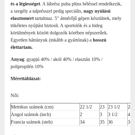
és a légiességet
. A lábrész puha plüss béléssel rendelkezik,
a szegély a talprésszel pedig speciális,
nagy nyúlású
elasztomert
tartalmaz. 5" átmérőjű gépen készülnek, mely
tökéletes nyújtást biztosít. A sportolók és a hideg
körülmények között dolgozók körében népszerűek.
Egyetlen hátrányuk (inkább a gyártónak) a
hosszú
élettartam.
Anyag
: gyapjú 40% / akril 40% / elasztán 10% /
polipropilén 10%
Mérettáblázat:
Női:
Metrikus számok
(cm)
22 1/2
23
23 1/2
24
Angol számok (inch)
2
3
3 1/2
4
Francia számok (steh)
34
35
36
37