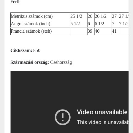
Férfi:
Metrikus számok
(cm)
25 1/2
26
26 1/2
27
27 1/2
Angol számok (inch)
5 1/2
6
6 1/2
7
7 1/2
Francia számok (steh)
39
40
41
Cikkszám:
850
Származási ország:
Csehország