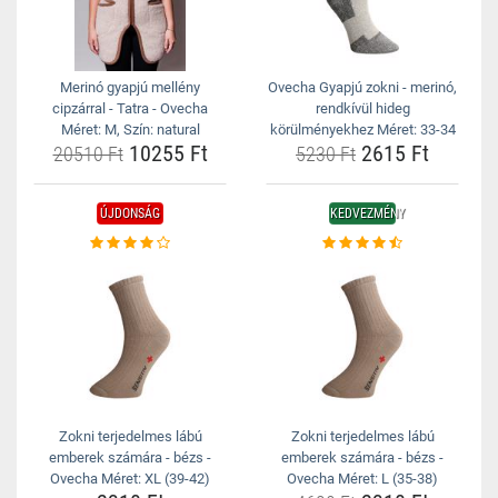
Merinó gyapjú mellény
Ovecha Gyapjú zokni - merinó,
cipzárral - Tatra - Ovecha
rendkívül hideg
Méret: M, Szín: natural
körülményekhez Méret: 33-34
10255 Ft
2615 Ft
20510 Ft
5230 Ft
ÚJDONSÁG
KEDVEZMÉNY
Zokni terjedelmes lábú
Zokni terjedelmes lábú
emberek számára - bézs -
emberek számára - bézs -
Ovecha Méret: XL (39-42)
Ovecha Méret: L (35-38)