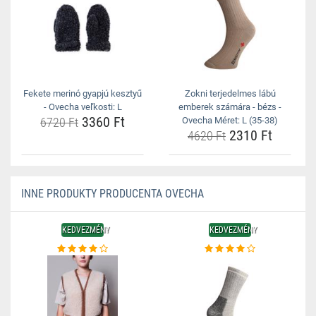
Fekete merinó gyapjú kesztyű
Zokni terjedelmes lábú
- Ovecha veľkosti: L
emberek számára - bézs -
3360 Ft
6720 Ft
Ovecha Méret: L (35-38)
2310 Ft
4620 Ft
INNE PRODUKTY PRODUCENTA OVECHA
KEDVEZMÉNY
KEDVEZMÉNY