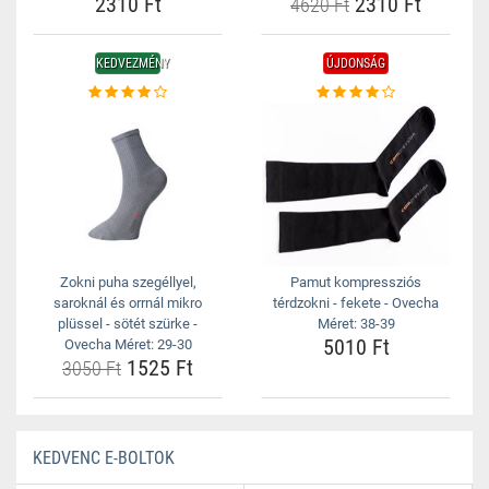
2310 Ft
2310 Ft
4620 Ft
KEDVEZMÉNY
ÚJDONSÁG
Zokni puha szegéllyel,
Pamut kompressziós
saroknál és orrnál mikro
térdzokni - fekete - Ovecha
plüssel - sötét szürke -
Méret: 38-39
5010 Ft
Ovecha Méret: 29-30
1525 Ft
3050 Ft
KEDVENC E-BOLTOK