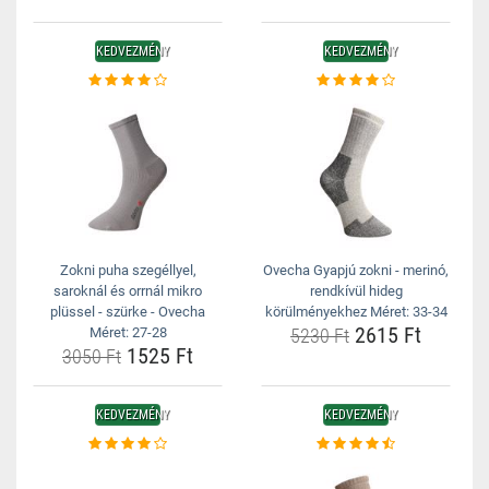
KEDVEZMÉNY
KEDVEZMÉNY
Zokni puha szegéllyel,
Ovecha Gyapjú zokni - merinó,
saroknál és orrnál mikro
rendkívül hideg
plüssel - szürke - Ovecha
körülményekhez Méret: 33-34
2615 Ft
Méret: 27-28
5230 Ft
1525 Ft
3050 Ft
KEDVEZMÉNY
KEDVEZMÉNY