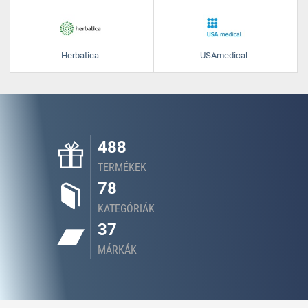
Herbatica
USAmedical
488
TERMÉKEK
78
KATEGÓRIÁK
37
MÁRKÁK