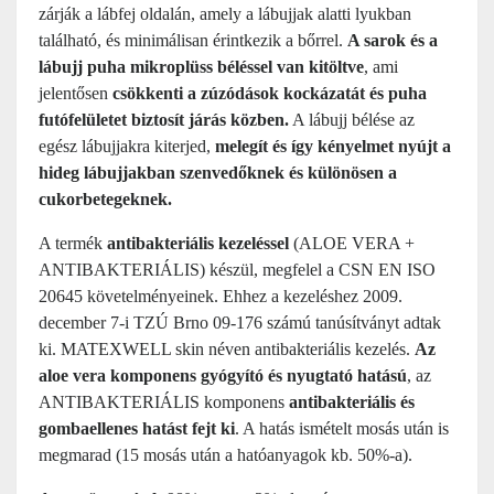
zárják a lábfej oldalán, amely a lábujjak alatti lyukban
található, és minimálisan érintkezik a bőrrel.
A sarok és a
lábujj puha mikroplüss béléssel van kitöltve
, ami
jelentősen
csökkenti a zúzódások kockázatát és puha
futófelületet biztosít járás közben.
A lábujj bélése az
egész lábujjakra kiterjed,
melegít és így kényelmet nyújt a
hideg lábujjakban szenvedőknek és különösen a
cukorbetegeknek.
A termék
antibakteriális kezeléssel
(ALOE VERA +
ANTIBAKTERIÁLIS) készül, megfelel a CSN EN ISO
20645 követelményeinek. Ehhez a kezeléshez 2009.
december 7-i TZÚ Brno 09-176 számú tanúsítványt adtak
ki. MATEXWELL skin néven antibakteriális kezelés.
Az
aloe vera komponens gyógyító és nyugtató hatású
, az
ANTIBAKTERIÁLIS komponens
antibakteriális és
gombaellenes hatást fejt ki
. A hatás ismételt mosás után is
megmarad (15 mosás után a hatóanyagok kb. 50%-a).