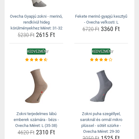
Ovecha Gyapjú zokni - merinó,
Fekete merinó gyapjú kesztyű
rendkívül hideg
- Ovecha veľkosti: L
3360 Ft
körülményekhez Méret: 31-32
6720 Ft
2615 Ft
5230 Ft
KEDVEZMÉNY
KEDVEZMÉNY
Zokni terjedelmes lábú
Zokni puha szegéllyel,
emberek számára - bézs -
saroknál és orrnál mikro
Ovecha Méret: L (35-38)
plüssel - sötét szürke -
2310 Ft
4620 Ft
Ovecha Méret: 29-30
1525 Ft
3050 Ft