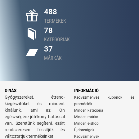
488
TERMÉKEK
78
KATEGÓRIÁK
37
MÁRKÁK
O NÁS
INFORMÁCIÓ
Gyógyszereket, étrend-
Kedvezményes kuponok és
kiegészítőket és mindent
promóciók
kínálunk, ami az Ön
Minden kategória
egészségére jótékony hatással
Minden márka
van. Szeretünk segíteni, ezért
Minden e-shop
rendszeresen frissítjük és
Újdonságok
változtatjuk termékeinket.
Kedvezmények