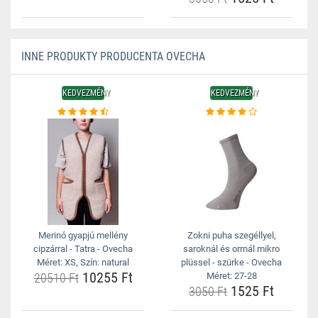
INNE PRODUKTY PRODUCENTA OVECHA
KEDVEZMÉNY
KEDVEZMÉNY
Merinó gyapjú mellény
Zokni puha szegéllyel,
cipzárral - Tatra - Ovecha
saroknál és orrnál mikro
Méret: XS, Szín: natural
plüssel - szürke - Ovecha
10255 Ft
20510 Ft
Méret: 27-28
1525 Ft
3050 Ft