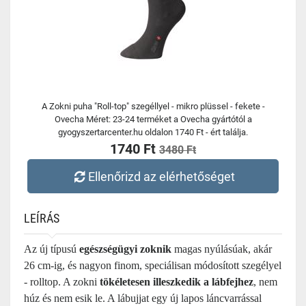
A Zokni puha "Roll-top" szegéllyel - mikro plüssel - fekete -
Ovecha Méret: 23-24 terméket a Ovecha gyártótól a
gyogyszertarcenter.hu oldalon 1740 Ft - ért találja.
1740 Ft
3480 Ft
Ellenőrizd az elérhetőséget
LEÍRÁS
Az új típusú
egészségügyi zoknik
magas nyúlásúak, akár
26 cm-ig, és nagyon finom, speciálisan módosított szegélyel
- rolltop. A zokni
tökéletesen illeszkedik a lábfejhez
, nem
húz és nem esik le. A lábujjat egy új lapos láncvarrással