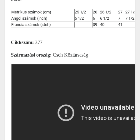
Metrikus számok (cm)
25 1/2
26
26 1/2
27
27 1/2
Angol számok (inch)
5 1/2
6
6 1/2
7
7 1/2
Francia számok (steh)
39
40
41
Cikkszám:
377
Származási ország:
Cseh Köztársaság