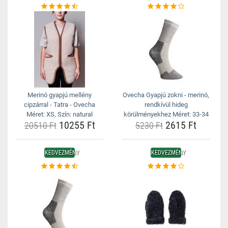
Merinó gyapjú mellény
Ovecha Gyapjú zokni - merinó,
cipzárral - Tatra - Ovecha
rendkívül hideg
Méret: XS, Szín: natural
körülményekhez Méret: 33-34
10255 Ft
2615 Ft
20510 Ft
5230 Ft
KEDVEZMÉNY
KEDVEZMÉNY