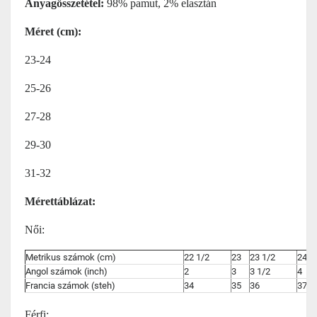
Anyagösszetétel:
98% pamut, 2% elasztán
Méret (cm):
23-24
25-26
27-28
29-30
31-32
Mérettáblázat:
Női:
Metrikus számok (cm)
22 1/2
23
23 1/2
24
Angol számok (inch)
2
3
3 1/2
4
Francia számok (steh)
34
35
36
37
Férfi: