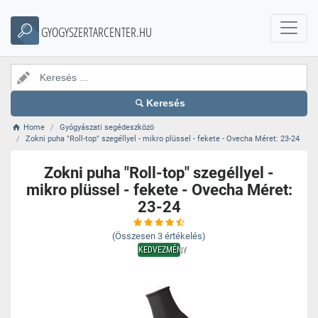
GYOGYSZERTARCENTER.HU
Keresés
Home
Gyógyászati segédeszközö
Zokni puha "Roll-top" szegéllyel - mikro plüssel - fekete - Ovecha Méret: 23-24
Zokni puha "Roll-top" szegéllyel -
mikro plüssel - fekete - Ovecha Méret:
23-24
(Összesen
3
értékelés)
KEDVEZMÉNY