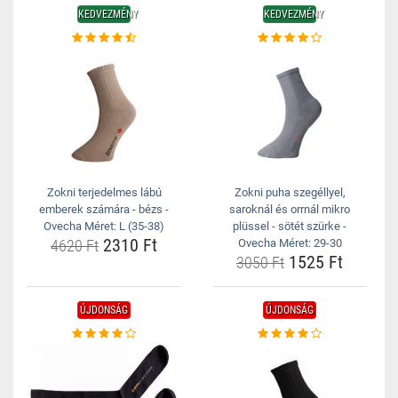
KEDVEZMÉNY
KEDVEZMÉNY
Zokni terjedelmes lábú
Zokni puha szegéllyel,
emberek számára - bézs -
saroknál és orrnál mikro
Ovecha Méret: L (35-38)
plüssel - sötét szürke -
2310 Ft
4620 Ft
Ovecha Méret: 29-30
1525 Ft
3050 Ft
ÚJDONSÁG
ÚJDONSÁG