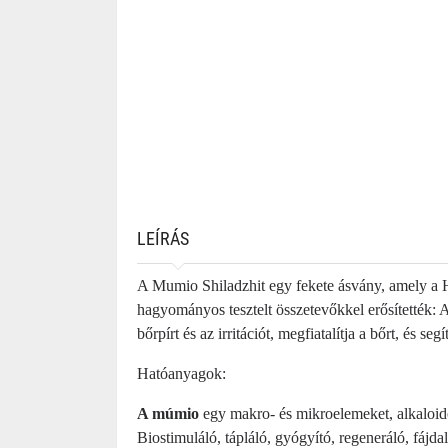
LEÍRÁS
A Mumio Shiladzhit egy fekete ásvány, amely a 
hagyományos tesztelt összetevőkkel erősítették: A
bőrpírt és az irritációt, megfiatalítja a bőrt, és segí
Hatóanyagok:
A múmio
egy makro- és mikroelemeket, alkaloido
Biostimuláló, tápláló, gyógyító, regeneráló, fájda