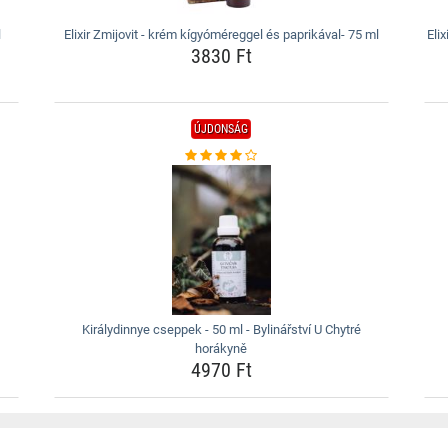
l
Elixir Zmijovit - krém kígyóméreggel és paprikával- 75 ml
Eli
3830 Ft
ÚJDONSÁG
Királydinnye cseppek - 50 ml - Bylinářství U Chytré
horákyně
4970 Ft