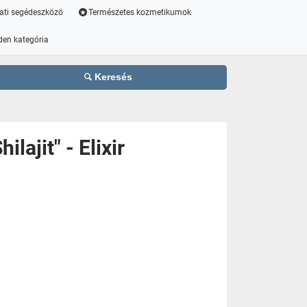
ati segédeszközö
Természetes kozmetikumok
den kategória
Keresés
lajit" - Elixir