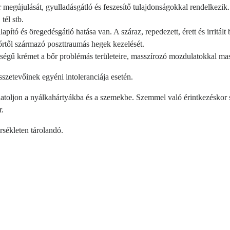
 megújulását, gyulladásgátló és feszesítő tulajdonságokkal rendelkezik
tél stb.
lapító és öregedésgátló hatása van. A száraz, repedezett, érett és irritál
 bőrtől származó poszttraumás hegek kezelését.
égű krémet a bőr problémás területeire, masszírozó mozdulatokkal mas
szetevőinek egyéni intoleranciája esetén.
hatoljon a nyálkahártyákba és a szemekbe. Szemmel való érintkezéskor
r.
sékleten tárolandó.