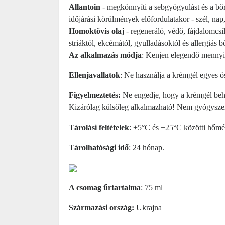
Allantoin
- megkönnyíti a sebgyógyulást és a bőr
időjárási körülmények előfordulatakor - szél, nap, 
Homoktövis olaj
- regeneráló, védő, fájdalomcsil
striáktól, ekcémától, gyulladásoktól és allergiás
Az alkalmazás módja
: Kenjen elegendő mennyis
Ellenjavallatok
: Ne használja a krémgél egyes ös
Figyelmeztetés:
​ Ne engedje, hogy a krémgél be
Kizárólag külsőleg alkalmazható! Nem gyógysze
Tárolási feltételek
: +5°C és +25°C közötti hőmér
Tárolhatósági idő
: 24 hónap.
A csomag űrtartalma
: 75 ml
Származási ország:
Ukrajna