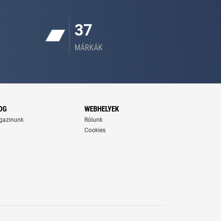
37
MÁRKÁK
OG
WEBHELYEK
gazinunk
Rólunk
Cookies