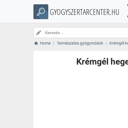
GYOGYSZERTARCENTER.HU
Home
Természetes gyógymódok
Krémgél heg
Krémgél hegekr