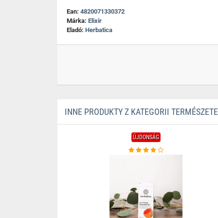
Ean:
4820071330372
Márka:
Elixir
Eladó:
Herbatica
INNE PRODUKTY Z KATEGORII TERMÉSZE
ÚJDONSÁG