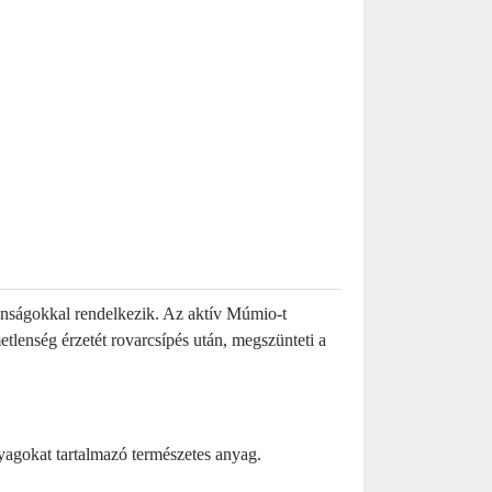
onságokkal rendelkezik. Az aktív Múmio-t
etlenség érzetét rovarcsípés után, megszünteti a
yagokat tartalmazó természetes anyag.