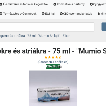
Élelmiszerek és táplálék kiegészítők
Kozmetika a parfumy
Gyógyász
Természetes gyógymódok
Étel-Ital
CBD csomagajánlatok
Min
ekre és striákra - 75 ml - "Mumio Shilajit" - Elixir
e és striákra - 75 ml - "Mumio Shi
(Összesen
4
értékelés)
KEDVEZMÉNY