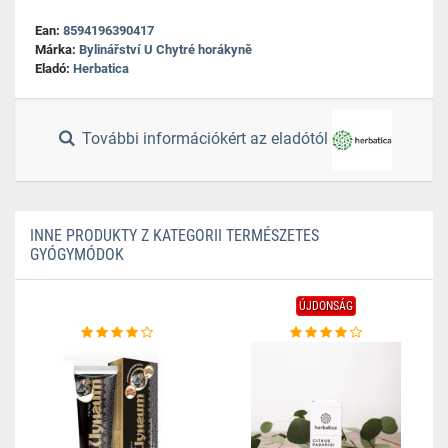
Ean:
8594196390417
Márka:
Bylinářství U Chytré horákyně
Eladó:
Herbatica
További információkért az eladótól
INNE PRODUKTY Z KATEGORII TERMÉSZETES
GYÓGYMÓDOK
ÚJDONSÁG