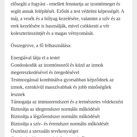
elősegíti a fogyást - emellett fenntartja az izomtömeget és
segíti annak felépítését. Erősíti a test védelmi képességét. A
máj, a vesék és a hólyag kezelésére, valamint a szív és az
erek kezelésére is használják, mivel csökkenti a vér
koleszterinszintjét és a magas vérnyomását.
Összegezve, a fő felhasználása:
Energiával látja el a testet
Gondoskodik az izomtónusról és küzd az izmok
megereszkedésével és öregedésével
Testmozgással kombinálva gyorsabban képződnek az
izmok, ezenkívül masszívabbak és jobb minőségűek
lesznek
Támogatja az immunrendszert és a természetes védekezést
Biztosítja az idegrendszer normális működését
Biztosítja a légzőrendszer normális működését
Biztosítja a szív- és érrendszer normális működését
Ösztönzi a szexuális tevékenységet