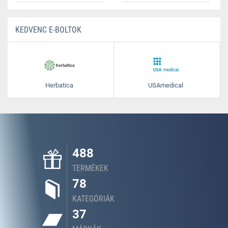
KEDVENC E-BOLTOK
Herbatica
USAmedical
488
TERMÉKEK
78
KATEGÓRIÁK
37