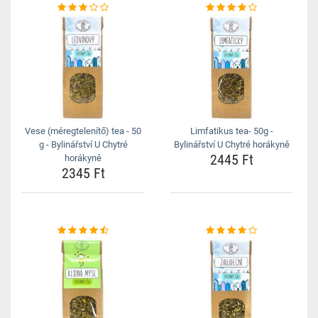
Vese (méregtelenítő) tea - 50
Limfatikus tea- 50g -
g - Bylinářství U Chytré
Bylinářství U Chytré horákyně
2445 Ft
horákyně
2345 Ft