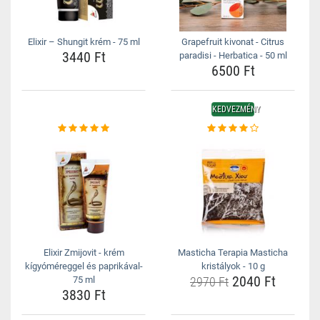
Elixir – Shungit krém - 75 ml
Grapefruit kivonat - Citrus
3440 Ft
paradisi - Herbatica - 50 ml
6500 Ft
KEDVEZMÉNY
Elixir Zmijovit - krém
Masticha Terapia Masticha
kígyóméreggel és paprikával-
kristályok - 10 g
2040 Ft
75 ml
2970 Ft
3830 Ft