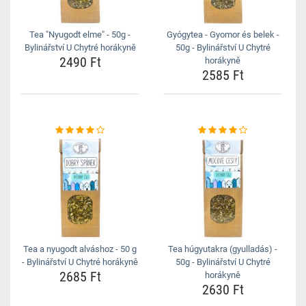
Tea "Nyugodt elme" - 50g -
Gyógytea - Gyomor és belek -
Bylinářství U Chytré horákyně
50g - Bylinářství U Chytré
2490 Ft
horákyně
2585 Ft
Tea a nyugodt alváshoz - 50 g
Tea húgyutakra (gyulladás) -
- Bylinářství U Chytré horákyně
50g - Bylinářství U Chytré
2685 Ft
horákyně
2630 Ft