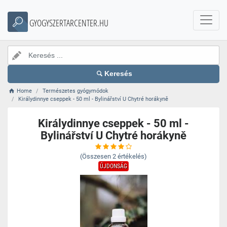
GYOGYSZERTARCENTER.HU
Keresés
Home
Természetes gyógymódok
Királydinnye cseppek - 50 ml - Bylinářství U Chytré horákyně
Királydinnye cseppek - 50 ml -
Bylinářství U Chytré horákyně
(Összesen
2
értékelés)
ÚJDONSÁG