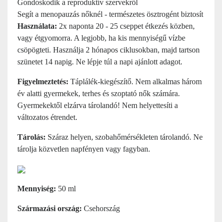
Gondoskodik a reproduktív szervekről
Segít a menopauzás nőknél - természetes ösztrogént biztosít
Használata:
2x naponta 20 - 25 cseppet étkezés közben,
vagy étgyomorra. A legjobb, ha kis mennyiségű vízbe
csöpögteti. Használja 2 hónapos ciklusokban, majd tartson
szünetet 14 napig. Ne lépje túl a napi ajánlott adagot.
Figyelmeztetés:
Táplálék-kiegészítő. Nem alkalmas három
év alatti gyermekek, terhes és szoptató nők számára.
Gyermekektől elzárva tárolandó! Nem helyettesíti a
változatos étrendet.
Tárolás:
Száraz helyen, szobahőmérsékleten tárolandó. Ne
tárolja közvetlen napfényen vagy fagyban.
Mennyiség:
50 ml
Származási ország:
Csehország