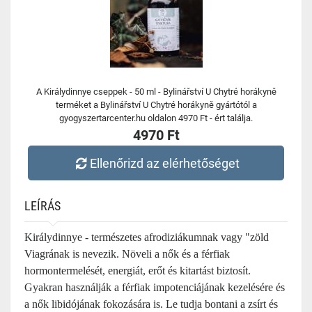
A Királydinnye cseppek - 50 ml - Bylinářství U Chytré horákyně
terméket a Bylinářství U Chytré horákyně gyártótól a
gyogyszertarcenter.hu oldalon 4970 Ft - ért találja.
4970 Ft
Ellenőrizd az elérhetőséget
LEÍRÁS
Királydinnye - természetes afrodiziákumnak vagy "zöld
Viagrának is nevezik. Növeli a nők és a férfiak
hormontermelését, energiát, erőt és kitartást biztosít.
Gyakran használják a férfiak impotenciájának kezelésére és
a nők libidójának fokozására is. Le tudja bontani a zsírt és