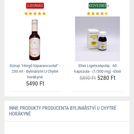
ÚJDONSÁG
KEDVEZMÉNY
Szirup "Hörgő tízparancsolat" -
Elixir Ligetszépolaj - 60
250 ml - Bylinářství U Chytré
kapszula - (1/300 mg) -Elixir
5280 Ft
horákyně
5890 Ft
5490 Ft
INNE PRODUKTY PRODUCENTA BYLINÁŘSTVÍ U CHYTRÉ
HORÁKYNĚ