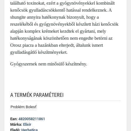
található toxinokat, ezért a gyógynövényekkel kombinált
kenőcsök gyulladáscsökkentő hatással rendelkeznek. A
shungite annyira hatékonynak bizonyult, hogy a
reszelékéből és gyógynövényekből készített házi kenőcsök
alapján komplex krémeket kezdtek el gyártani, mely
hatékonyságának köszönhetően nem engedte betörni az
Orosz piacra a hazánkban elterjedt, általunk ismert
gyulladásgátló készítményeket.
Gyógyszernek nem minősülő készítmény.
A TERMÉK PARAMÉTEREI
Problém:
Bolesť
Ean:
4820058211861
Márka:
Elixir
Eladó:
Herbatica