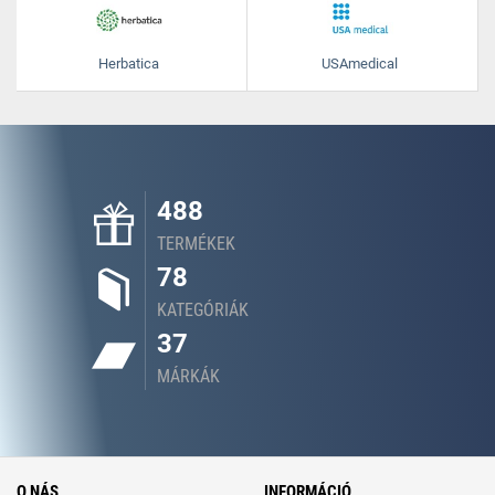
Herbatica
USAmedical
488
TERMÉKEK
78
KATEGÓRIÁK
37
MÁRKÁK
O NÁS
INFORMÁCIÓ