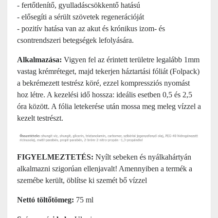
- fertőtlenítő, gyulladáscsökkentő hatású
- elősegíti a sérült szövetek regenerációját
- pozitív hatása van az akut és krónikus izom- és
csontrendszeri betegségek lefolyására.
Alkalmazása:
Vigyen fel az érintett területre legalább 1mm
vastag krémréteget, majd tekerjen háztartási fóliát (Folpack)
a bekrémezett testrész köré, ezzel kompressziós nyomást
hoz létre. A kezelési idő hossza: ideális esetben 0,5 és 2,5
óra között. A fólia letekerése után mossa meg meleg vízzel a
kezelt testrészt.
FIGYELMEZTETÉS:
Nyílt sebeken és nyálkahártyán
alkalmazni szigorúan ellenjavalt! Amennyiben a termék a
szemébe került, öblítse ki szemét bő vízzel
Nettó töltőtömeg:
75 ml