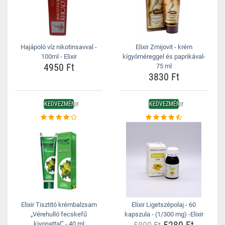
Hajápoló víz nikotinsavval -
Elixir Zmijovit - krém
100ml - Elixir
kígyóméreggel és paprikával-
4950 Ft
75 ml
3830 Ft
KEDVEZMÉNY
KEDVEZMÉNY
Elixir Tisztitó krémbalzsam
Elixir Ligetszépolaj - 60
„Vérehulló fecskefű
kapszula - (1/300 mg) -Elixir
5280 Ft
kivonattal” - 40 ml