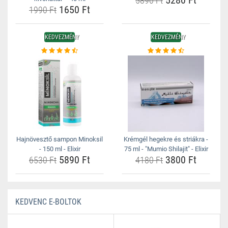
5890 Ft
1650 Ft
1990 Ft
KEDVEZMÉNY
KEDVEZMÉNY
Hajnövesztő sampon Minoksil
Krémgél hegekre és striákra -
- 150 ml - Elixir
75 ml - "Mumio Shilajit" - Elixir
5890 Ft
3800 Ft
6530 Ft
4180 Ft
KEDVENC E-BOLTOK