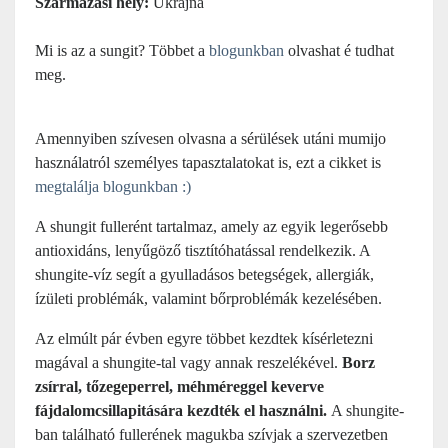
Származási hely:
Ukrajna
Mi is az a sungit? Többet a
blogunkban
olvashat é tudhat
meg.
Amennyiben szívesen olvasna a sérülések utáni mumijo
használatról személyes tapasztalatokat is, ezt a cikket is
megtalálja blogunkban :)
A shungit fullerént tartalmaz, amely az egyik legerősebb
antioxidáns, lenyűgöző tisztítóhatással rendelkezik. A
shungite-víz segít a gyulladásos betegségek, allergiák,
ízületi problémák, valamint bőrproblémák kezelésében.
Az elmúlt pár évben egyre többet kezdtek kísérletezni
magával a shungite-tal vagy annak reszelékével.
Borz
zsírral, tőzegeperrel, méhméreggel keverve
fájdalomcsillapitására kezdték el használni.
A shungite-
ban található fullerének magukba szívjak a szervezetben