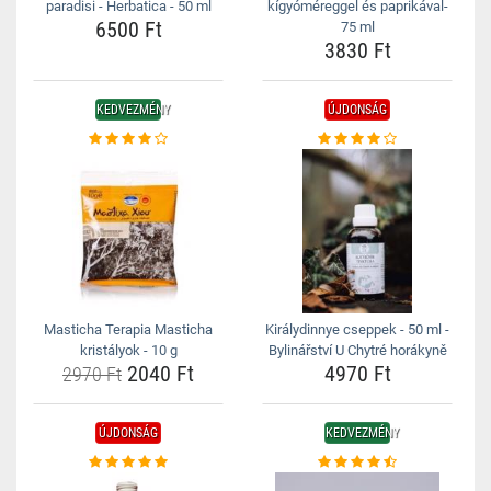
paradisi - Herbatica - 50 ml
kígyóméreggel és paprikával-
6500 Ft
75 ml
3830 Ft
KEDVEZMÉNY
ÚJDONSÁG
Masticha Terapia Masticha
Királydinnye cseppek - 50 ml -
kristályok - 10 g
Bylinářství U Chytré horákyně
2040 Ft
4970 Ft
2970 Ft
ÚJDONSÁG
KEDVEZMÉNY