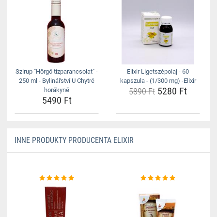
Szirup "Hörgő tízparancsolat" -
Elixir Ligetszépolaj - 60
250 ml - Bylinářství U Chytré
kapszula - (1/300 mg) -Elixir
5280 Ft
horákyně
5890 Ft
5490 Ft
INNE PRODUKTY PRODUCENTA ELIXIR