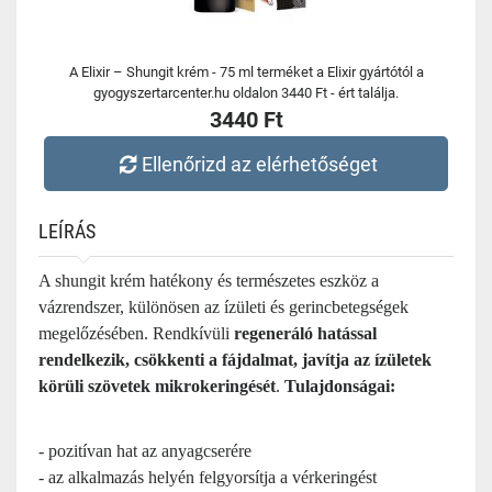
A Elixir – Shungit krém - 75 ml terméket a Elixir gyártótól a
gyogyszertarcenter.hu oldalon 3440 Ft - ért találja.
3440 Ft
Ellenőrizd az elérhetőséget
LEÍRÁS
A shungit krém hatékony és természetes eszköz a
vázrendszer, különösen az ízületi és gerincbetegségek
megelőzésében. Rendkívüli
regeneráló hatással
rendelkezik, csökkenti a fájdalmat, javítja az ízületek
körüli szövetek mikrokeringését
.
Tulajdonságai:
- pozitívan hat az anyagcserére
- az alkalmazás helyén felgyorsítja a vérkeringést