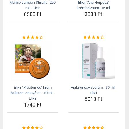
Mumio sampon Shijalit - 250
Elixir "Anti Herpesz"
ml - Elixir
krémbalzsam- 15 ml
6500 Ft
3000 Ft
Elixir "Proctomed" krém
Hialuronsav szérum - 30 ml -
balzsam aranyérre - 10 ml -
Elixir
5010 Ft
Elixír
1740 Ft