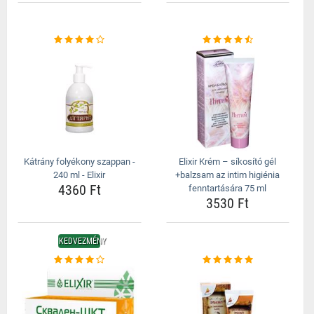
Kátrány folyékony szappan -
Elixir Krém – síkosító gél
240 ml - Elixir
+balzsam az intim higiénia
4360 Ft
fenntartására 75 ml
3530 Ft
KEDVEZMÉNY