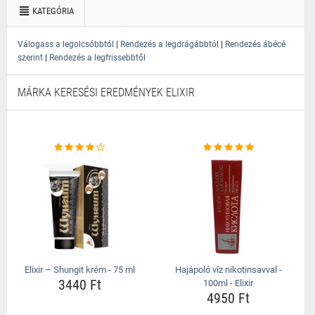
KATEGÓRIA
|
|
Válogass a legolcsóbbtól
Rendezés a legdrágábbtól
Rendezés ábécé
|
szerint
Rendezés a legfrissebbtől
MÁRKA KERESÉSI EREDMÉNYEK ELIXIR
Elixir – Shungit krém - 75 ml
Hajápoló víz nikotinsavval -
3440 Ft
100ml - Elixir
4950 Ft