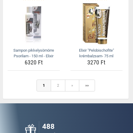
Sampon pikkelysömörre
Elixir "Pelobischofite"
Psorilam - 150 ml - Elixir
krémbalzsam- 75 ml
6320 Ft
3270 Ft
1
2
»
»»
488