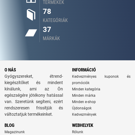
TERMÉKEK
78
KATEGÓRIÁK
37
MÁRKÁK
O NÁS
INFORMÁCIÓ
Gyógyszereket, étrend-
Kedvezményes kuponok és
kiegészítőket és mindent
promóciók
kínálunk, ami az Ön
Minden kategória
egészségére jótékony hatással
Minden márka
van. Szeretünk segíteni, ezért
Minden e-shop
rendszeresen frissítjük és
Újdonságok
változtatjuk termékeinket.
Kedvezmények
BLOG
WEBHELYEK
Magazinunk
Rólunk