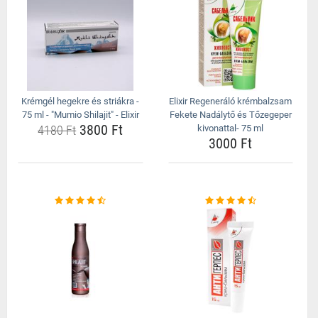
Krémgél hegekre és striákra -
Elixir Regeneráló krémbalzsam
75 ml - "Mumio Shilajit" - Elixir
Fekete Nadálytő és Tőzegeper
3800 Ft
4180 Ft
kivonattal- 75 ml
3000 Ft