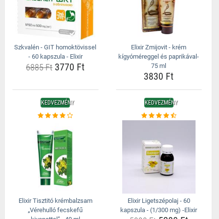
Szkvalén - GIT homoktövissel
Elixir Zmijovit - krém
- 60 kapszula - Elixir
kígyóméreggel és paprikával-
3770 Ft
6885 Ft
75 ml
3830 Ft
KEDVEZMÉNY
KEDVEZMÉNY
Elixir Tisztitó krémbalzsam
Elixir Ligetszépolaj - 60
„Vérehulló fecskefű
kapszula - (1/300 mg) -Elixir