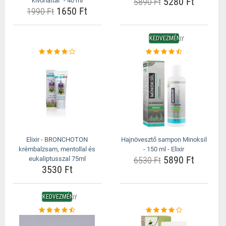
5280 Ft
kivonattal” - 40 ml
5890 Ft
1650 Ft
1990 Ft
KEDVEZMÉNY
Elixir - BRONCHOTON
Hajnövesztő sampon Minoksil
krémbalzsam, mentollal és
- 150 ml - Elixir
5890 Ft
eukaliptusszal 75ml
6530 Ft
3530 Ft
KEDVEZMÉNY