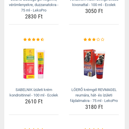
vérömlenyekre, duzzanatokra -
kivonattal - 100 ml - Ecolek
3050 Ft
75 ml - LekoPro
2830 Ft
SABELNIK ízületi krém
LÓERŐ krémgél REVMAGEL
kondroitinnel - 100 ml - Ecolek
reumára, hát- és ízületi
2610 Ft
fájdalmakra - 75 ml - LekoPro
3180 Ft