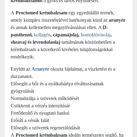
krémbalzsamot
a gyors és tartós enyhülésért.
A
Proctomed krémbalzsam
egy egyedülálló termék,
amely komplex összetételével hatékonyan küzd az
aranyér
és annak kellemetlen megnyilvánulásai ellen. A
D-
panthenol,
kollagén
, cápamájolaj,
homoktövisolaj
,
sheavaj és levendulaolaj
tartalmának köszönhetően a
krémbalzsam a következő kivételes tulajdonságokkal
rendelkezik:
Enyhíti az
Aranyér
okozta fájdalmat, a viszketést és a
duzzanatot.
Elősegíti a bőr és a nyálkahártya elváltozásainak
gyógyulását
Normalizálja a szövetek működését
Csökkenti a vérzés intenzitását
Fertőtlenítő és nyugtató hatású
Erősíti a vénák falát
Elősegíti a szövetek regenerálódását
A
Proctomed krémbalzsam
ideális természetes segítő, ha