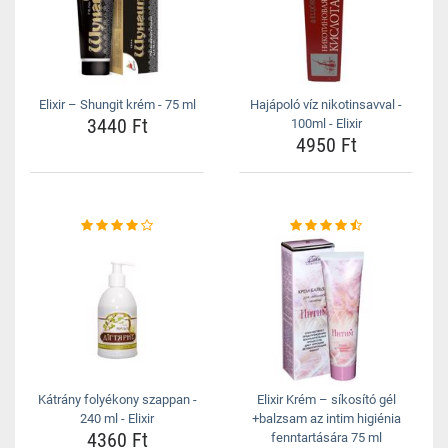
Elixir – Shungit krém - 75 ml
Hajápoló víz nikotinsavval -
3440 Ft
100ml - Elixir
4950 Ft
Kátrány folyékony szappan -
Elixir Krém – síkosító gél
240 ml - Elixir
+balzsam az intim higiénia
4360 Ft
fenntartására 75 ml