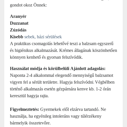
gondot okoz Önnek:
Aranyér
Duzzanat
Zúzódás
Kisebb
sebek, házi sérülések
A praktikus csomagolás lehetővé teszi a balzsam egyszerű
és higiénikus alkalmazását. Krémes állagának köszönhetően
könnyen kenhető és gyorsan felszívódik.
Használat módja és körülbelüli
Ajánlott adagolás:
Naponta 2-4 alkalommal elegendő mennyiségű balzsamot
vigyen fel a sérült területre.
Hagyja felszívódni
Végbélben
.
történő alkalmazás esetén gézpárnára kenve kb. 1-2 órán
keresztül hagyja rajta.
Figyelmeztetés:
Gyermekek elől elzárva tartandó. Ne
használja, ha egyénileg intoleráns vagy túlérzékeny
bármelyik összetevőre.