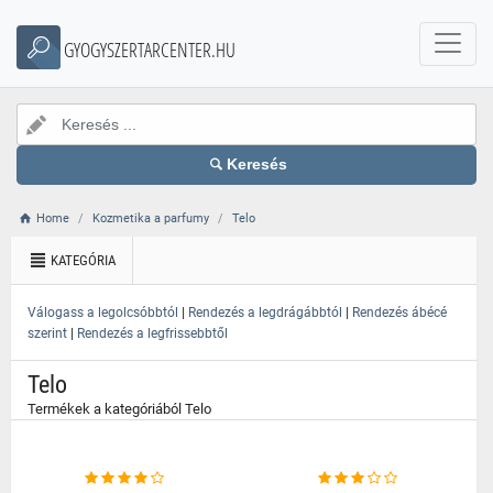
}
GYOGYSZERTARCENTER.HU
Keresés
Home
Kozmetika a parfumy
Telo
KATEGÓRIA
|
|
Válogass a legolcsóbbtól
Rendezés a legdrágábbtól
Rendezés ábécé
|
szerint
Rendezés a legfrissebbtől
Telo
Termékek a kategóriából Telo