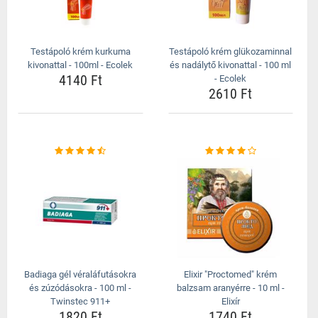
Testápoló krém kurkuma
Testápoló krém glükozaminnal
kivonattal - 100ml - Ecolek
és nadálytő kivonattal - 100 ml
4140 Ft
- Ecolek
2610 Ft
Badiaga gél véraláfutásokra
Elixir "Proctomed" krém
és zúzódásokra - 100 ml -
balzsam aranyérre - 10 ml -
Twinstec 911+
Elixír
1820 Ft
1740 Ft