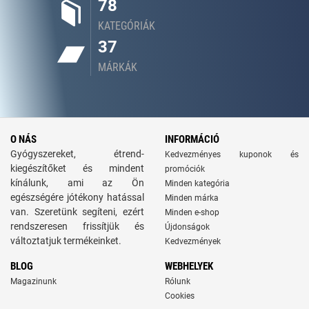
78
KATEGÓRIÁK
37
MÁRKÁK
O NÁS
INFORMÁCIÓ
Gyógyszereket, étrend-
Kedvezményes kuponok és
kiegészítőket és mindent
promóciók
kínálunk, ami az Ön
Minden kategória
egészségére jótékony hatással
Minden márka
van. Szeretünk segíteni, ezért
Minden e-shop
rendszeresen frissítjük és
Újdonságok
változtatjuk termékeinket.
Kedvezmények
BLOG
WEBHELYEK
Magazinunk
Rólunk
Cookies