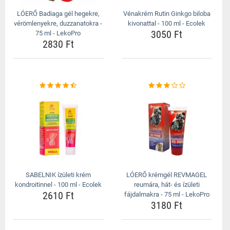
LÓERŐ Badiaga gél hegekre,
Vénakrém Rutin Ginkgo biloba
vérömlenyekre, duzzanatokra -
kivonattal - 100 ml - Ecolek
3050 Ft
75 ml - LekoPro
2830 Ft
SABELNIK ízületi krém
LÓERŐ krémgél REVMAGEL
kondroitinnel - 100 ml - Ecolek
reumára, hát- és ízületi
2610 Ft
fájdalmakra - 75 ml - LekoPro
3180 Ft