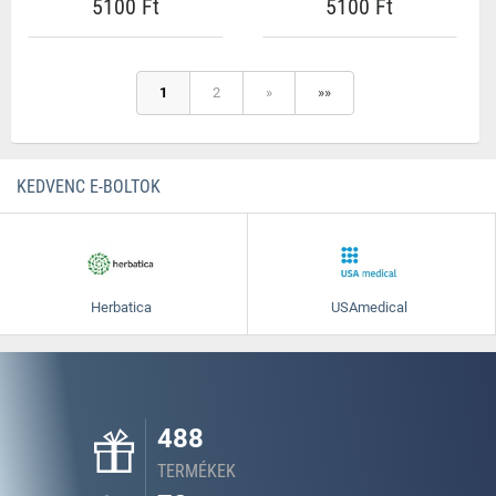
5100 Ft
5100 Ft
1
2
»
»»
KEDVENC E-BOLTOK
Herbatica
USAmedical
488
TERMÉKEK