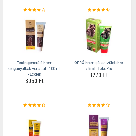
Testregeneráló krém
LÓERŐ krém-gél az ízületekre -
csiganyálkakivonattal - 100 ml
75 ml - LekoPro
3270 Ft
- Ecolek
3050 Ft