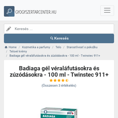
GYOGYSZERTARCENTER.HU
Keresés
Home
Kozmetika a parfumy
Telo
Starostlivosť o pokožku
Telové krémy
Badiaga gél véraláfutásokra és zúzódásokra - 100 ml - Twinstec 911+
Badiaga gél véraláfutásokra és
zúzódásokra - 100 ml - Twinstec 911+
(Összesen
3
értékelés)