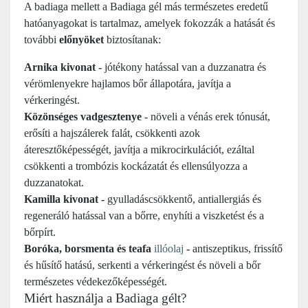
A badiaga mellett a Badiaga gél más
természetes eredetű
hatóanyagokat is tartalmaz, amelyek fokozzák a hatását és
további
előnyöket
biztosítanak:
Arnika kivonat -
jótékony hatással van a duzzanatra és
vérömlenyekre hajlamos bőr állapotára, javítja a
vérkeringést.
Közönséges vadgesztenye
- növeli a vénás erek tónusát,
erősíti a hajszálerek falát, csökkenti azok
áteresztőképességét, javítja a mikrocirkulációt, ezáltal
csökkenti a trombózis kockázatát és ellensúlyozza a
duzzanatokat.
Kamilla kivonat -
gyulladáscsökkentő, antiallergiás és
regeneráló hatással van a bőrre, enyhíti a viszketést és a
bőrpírt.
Boróka, borsmenta és teafa
illóolaj
-
antiszeptikus, frissítő
és hűsítő hatású, serkenti a vérkeringést és növeli a bőr
természetes védekezőképességét.
Miért használja a Badiaga gélt?