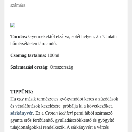
számára.
Tárolás:
Gyermekektől elzárva, sötét helyen, 25 ºC alatti
hőmérsékleten tárolandó.
Csomag tartalma:
100ml
Származási ország:
Oroszország
TIPPÜNK:
Ha egy másik természetes gyógymódot keres a zúzódások
és véraláfutások kezelésére, próbálja ki a következőket.
sárkányvér
. Ez a
Croton lechleri
perui fából származó
gyanta erős fertőtlenítő, gyulladáscsökkentő és gyógyító
tulajdonságokkal rendelkezik. A sárkányvért a vérzés