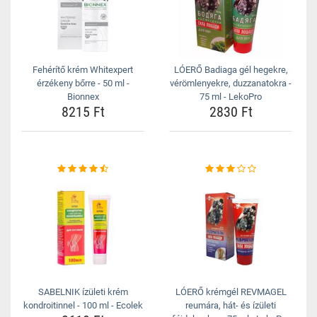
Fehérítő krém Whitexpert
LÓERŐ Badiaga gél hegekre,
érzékeny bőrre - 50 ml -
vérömlenyekre, duzzanatokra -
Bionnex
75 ml - LekoPro
8215 Ft
2830 Ft
SABELNIK ízületi krém
LÓERŐ krémgél REVMAGEL
kondroitinnel - 100 ml - Ecolek
reumára, hát- és ízületi