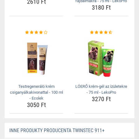
2610 Ft
fájdalmakra - 75 ml - LekoPro
3180 Ft
Testregeneráló krém
LÓERŐ krém-gél az ízületekre
csiganyálkakivonattal - 100 ml
- 75 ml - LekoPro
3270 Ft
- Ecolek
3050 Ft
INNE PRODUKTY PRODUCENTA TWINSTEC 911+