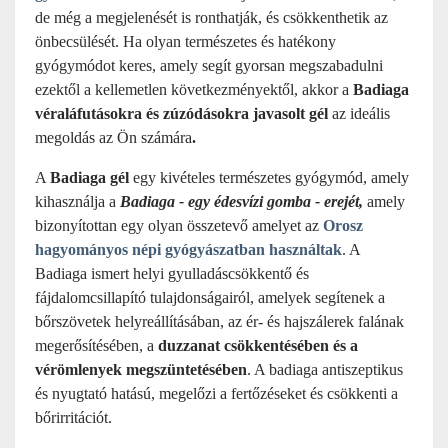
de még a megjelenését is ronthatják, és csökkenthetik az
önbecsülését. Ha olyan természetes és hatékony
gyógymódot keres, amely segít gyorsan megszabadulni
ezektől a kellemetlen következményektől, akkor a
Badiaga
véraláfutásokra és zúzódásokra javasolt gél
az ideális
megoldás az Ön számára
.
A
Badiaga gél
egy kivételes természetes gyógymód, amely
kihasználja a
Badiaga - egy édesvízi gomba - erejét,
amely
bizonyítottan egy olyan összetevő amelyet az
Orosz
hagyományos népi gyógyászatban használtak
. A
Badiaga ismert helyi gyulladáscsökkentő és
fájdalomcsillapító tulajdonságairól, amelyek segítenek a
bőrszövetek helyreállításában, az ér- és hajszálerek falának
megerősítésében, a
duzzanat csökkentésében és a
vérömlenyek megszüntetésében
. A badiaga antiszeptikus
és nyugtató hatású, megelőzi a fertőzéseket és csökkenti a
bőrirritációt.