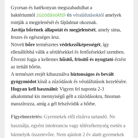
Gyorsan és hatékonyan megszabadulhat a
zúzódásoktól
és
baktériumtól
véraláfutásoktól
amelyek
rontják a megjelenését és fájdalmat okoznak.
Javítja bőrének állapotát és megjelenését
, amely sima,
feszes és egészséges lesz.
Növeli
bőre
természetes
védekezőképességét
, így
ellenállóbbá válik a sérülésekkel és fertőzésekkel szemben.
Élvezni fogja a kellemes
hűsítő, frissítő és nyugtató
érzést
az irritált bőrön.
A természet erejét kihasználva
biztonságos és bevált
gyógymódot
kínál a zúzódások és véraláfutások kezelésére.
Hogyan kell használni:
Vigyen fel naponta 2-3
alkalommal kis mennyiségű gélt a zúzódásokra, finoman
masszírozza, amíg a gél felszívódik a bőrbe.
Figyelmeztetés:
Gyermekek elől elzárva tartandó. Ne
használja, egyéni intolerancia vagy túlérzékenység esetén a
bármelyik összetevőre. Nem ajánlott 2 év alatti gyermekek