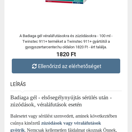
A Badiaga gél véraláfutásokra és zúzódásokra - 100 ml -
Twinstec 911+ terméket a Twinstec 911+ gyártótól a
gyogyszertarcenter.hu oldalon 1820 Ft - ért találja.
1820 Ft
Ellenőrizd az elérhetőséget
LEÍRÁS
Badiaga gél - elsősegélynyújtás sérülés után -
zúzódások, véraláfutások esetén
Balesetet vagy sérülést szenvedett, aminek következtében
csúnya kinézetű
zúzódások vagy véraláfutások
gyötrik
Nemcsak kellemetlen fájdalmat okoznak Önnek,
.