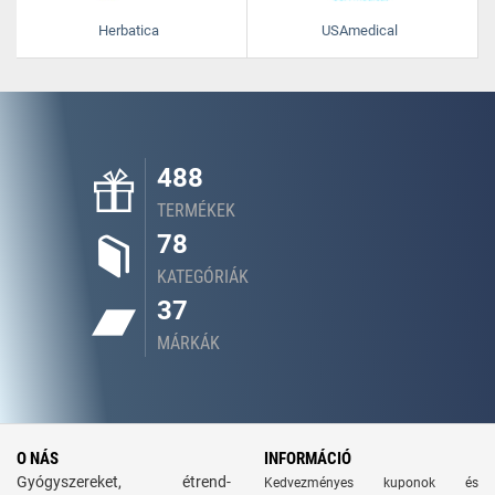
Herbatica
USAmedical
488
TERMÉKEK
78
KATEGÓRIÁK
37
MÁRKÁK
O NÁS
INFORMÁCIÓ
Gyógyszereket, étrend-
Kedvezményes kuponok és