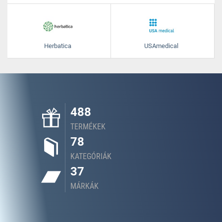
Herbatica
USAmedical
488
TERMÉKEK
78
KATEGÓRIÁK
37
MÁRKÁK