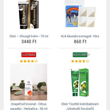
Elixir – Shungit krém - 75 ml
N/A Mustárcsomagok 10ks
3440 Ft
860 Ft
ÚJDONSÁG
KEDVEZMÉNY
Grapefruit kivonat - Citrus
Elixir Tisztitó krémbalzsam
paradisi - Herbatica - 50 ml
„Vérehulló fecskefű