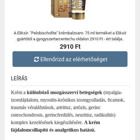
A Eliksír- "Pelobischofite" krémbalzsam- 75 ml terméket a Eliksír
gyártótól a gyogyszertarcenter.hu oldalon 2910 Ft - ért találja.
2910 Ft
Ellenőrizd az elérhetőséget
LEÍRÁS
Krém a
különböző mozgásszervi betegségek
(myalgia-
izomfájdalom, myositis-krónikus izomgyulladás, ficamok,
traumás véraláfutások, artritisz, artózis, gerinc
osteochondrosis, gerincferdülés, neuritisz, radikulitis)
komplex kezelésének kiegészítésére.
A krém
fájdalomcsillapító és analgetikus hatású.