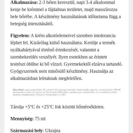
Alkalmazása:
2-3 héten keresztül, napi 3-4 alkalommal
kenje be krémmel a fájdalmas területet, majd masszírozza
bele bőrébe. A készítmény használatának időtartama függ a
betegség intenzitásától.
Figyelem
: A krém alkotóelemeivel szemben intolerancia
léphet fel. Kizárólag külső használatra. Kerülje a termék
nyálkahártyával történő érintkezését, valamint a
szembekerülés veszélyét. Ilyen esetekben az érintett
testrészt öblítse ki bő vízzel. Gyermekektől elzárva tartandó.
Gyógyszernek nem minősülő készítmény. Használja az
alkalmazásban leírtaknak megfelelően.
Tárolja +5°C és +25°C fok közötti hőmérsékleten.
Mennyiség:
75 ml
Származási hely
: Ukrajna