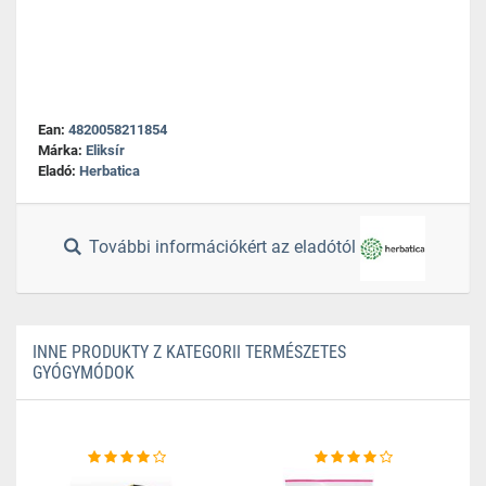
Ean:
4820058211854
Márka:
Eliksír
Eladó:
Herbatica
További információkért az eladótól
INNE PRODUKTY Z KATEGORII TERMÉSZETES
GYÓGYMÓDOK