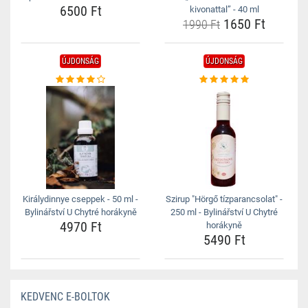
6500 Ft
kivonattal” - 40 ml
1650 Ft
1990 Ft
ÚJDONSÁG
ÚJDONSÁG
Királydinnye cseppek - 50 ml -
Szirup "Hörgő tízparancsolat" -
Bylinářství U Chytré horákyně
250 ml - Bylinářství U Chytré
4970 Ft
horákyně
5490 Ft
KEDVENC E-BOLTOK