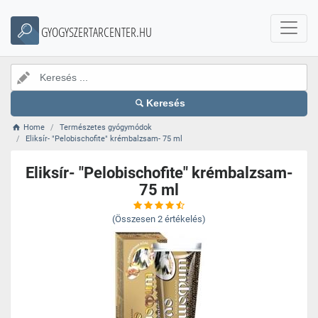
GYOGYSZERTARCENTER.HU
Keresés
Home
Természetes gyógymódok
Eliksír- "Pelobischofite" krémbalzsam- 75 ml
Eliksír- "Pelobischofite" krémbalzsam-
75 ml
(Összesen
2
értékelés)