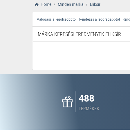
Home
Minden márka
Eliksír
|
|
Válogass a legolcsóbbtól
Rendezés a legdrágábbtól
Rend
MÁRKA KERESÉSI EREDMÉNYEK ELIKSÍR
488
TERMÉKEK