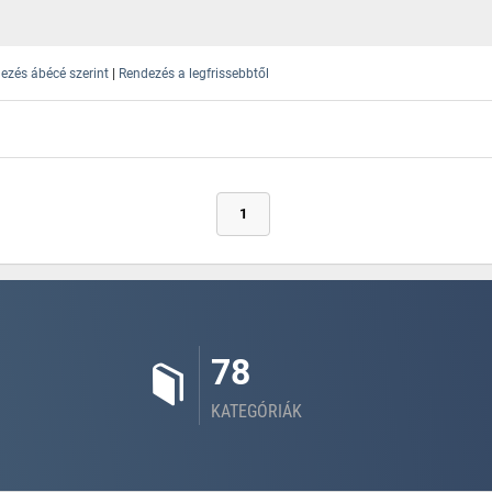
|
ezés ábécé szerint
Rendezés a legfrissebbtől
1
78
KATEGÓRIÁK