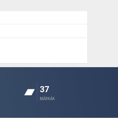
37
MÁRKÁK