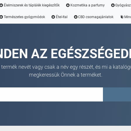
Élelmiszerek és táplálék kiegészítők
Kozmetika a parfumy
Gyógyász
Természetes gyógymódok
Étel-Ital
CBD csomagajánlatok
Min
NDEN AZ EGÉSZSÉGED
 termék nevét vagy csak a név egy részét, és mi a katalóg
megkeressük Önnek a terméket.