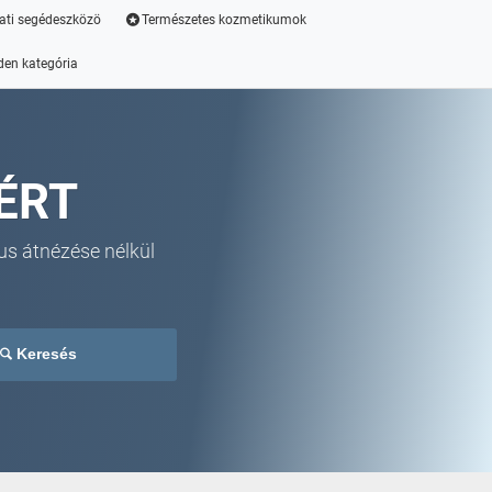
ati segédeszközö
Természetes kozmetikumok
den kategória
ÉRT
us átnézése nélkül
Keresés