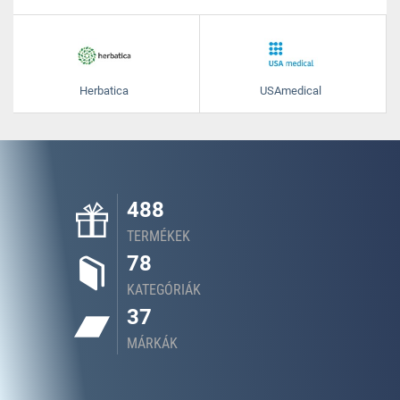
Herbatica
USAmedical
488
TERMÉKEK
78
KATEGÓRIÁK
37
MÁRKÁK