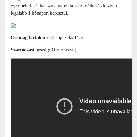
gyermekek - 2 kapszula naponta 3-szor étkezés közben
legalább 1 hónapon keresztül.
Csomag tartalom:
60 kapszula/0,5 g
Származási ország:
Oroszország