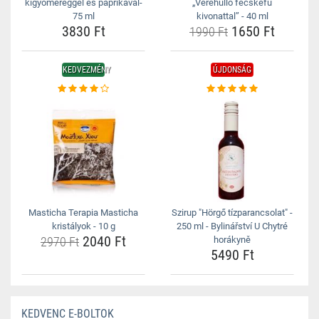
kígyóméreggel és paprikával-
„Vérehulló fecskefű
75 ml
kivonattal” - 40 ml
3830 Ft
1650 Ft
1990 Ft
KEDVEZMÉNY
ÚJDONSÁG
Masticha Terapia Masticha
Szirup "Hörgő tízparancsolat" -
kristályok - 10 g
250 ml - Bylinářství U Chytré
2040 Ft
2970 Ft
horákyně
5490 Ft
KEDVENC E-BOLTOK