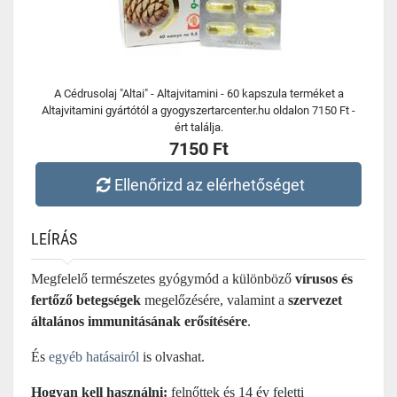
A Cédrusolaj "Altai" - Altajvitamini - 60 kapszula terméket a
Altajvitamini gyártótól a gyogyszertarcenter.hu oldalon 7150 Ft -
ért találja.
7150 Ft
Ellenőrizd az elérhetőséget
LEÍRÁS
Megfelelő természetes gyógymód a
különböző
vírusos és
fertőző betegségek
megelőzésére, valamint a
szervezet
általános immunitásának erősítésére
.
És
egyéb hatásairól
is olvashat.
Hogyan kell használni:
felnőttek és 14 év feletti