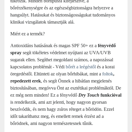
tükrözik. Minden bőrtípusra kifejlesztve, a
bőrérzékenységre és az egészségbiztonságra helyezve a
hangsúlyt. Hatásukat és biztonságosságukat tudományos
klinikai vizsgálatok támasztják alá.
Miért ez a termék?
Antioxidáns hatásának és magas SPF 50+ ez a
fényvédő
spray
segít tökéletes védelmet nyújtani az UVA/UVB
sugarak ellen. Segíthet megoldani számos, a napozással
kapcsolatos problémát - Védi
bőrét a leégéstől
és a korai
öregedéstől. Eltünteti az olyan bőrhibákat, mint a
foltok
,
repedezett erek
, és segít Önnek a hibátlan megjelenés
biztosításában, megóvva Önt az esztétikai problémáktól.
De
ez még nem minden! Ez a fényvédő
Dry Touch
funkcióval
is rendelkezik, ami azt jelenti, hogy nagyon gyorsan
beszívódik, és nem hagy zsíros réteget a bőrödön. Ezzel
időt takaríthatsz meg, és emellett remek érzést ad a
bőrödnek, ami nagyon természetesnek tűnik.