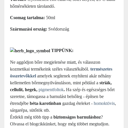
hőmérsékleten tárolandó.
Csomag tartalma:
50ml
Származási ország:
Svédország
TIPPÜNK:
Ne aggódjon bőre megjelenése miatt, és válasszon
kozmetikai termékeink széles választékából.
természetes
összetevőkkel
amelyek segítenek enyhíteni akár néhány
kellemetlen bőrmegnyilvánuláson, mint például a
striák,
cellulit, hegek,
pigmentfoltok
.
Ha szép és egészséges bőrt
szeretne, támogassa a barnulást belsőleg - építsen be
étrendjébe
béta-karotinban
gazdag ételeket -
homoktövis
,
sárgarépa, sütőtök stb.
Érdekli még több tipp a
biztonságos barnuláshoz
?
Olvassa el blogcikkünket, hogy még többet megtudjon.