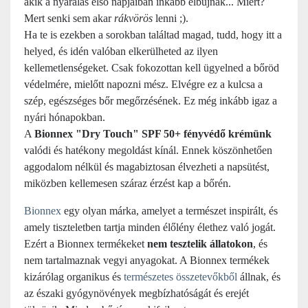
akik a nyaralás első napjaiban inkább elbújnak... Miért?
Mert senki sem akar
rákvörös
lenni ;).
Ha te is ezekben a sorokban találtad magad, tudd, hogy itt a
helyed, és idén valóban elkerülheted az ilyen
kellemetlenségeket. Csak fokozottan kell ügyelned a bőröd
védelmére, mielőtt napozni mész. Elvégre ez a kulcsa a
szép, egészséges bőr megőrzésének. Ez még inkább igaz a
nyári hónapokban.
A
Bionnex "Dry Touch" SPF 50+ fényvédő krémünk
valódi és hatékony megoldást kínál. Ennek köszönhetően
aggodalom nélkül és magabiztosan élvezheti a napsütést,
miközben kellemesen száraz érzést kap a bőrén.
Bionnex
egy olyan márka, amelyet a természet inspirált, és
amely tiszteletben tartja minden élőlény élethez való jogát.
Ezért a Bionnex termékeket
nem tesztelik állatokon
, és
nem tartalmaznak vegyi anyagokat. A Bionnex termékek
kizárólag organikus és
természetes összetevőkből
állnak, és
az északi gyógynövények megbízhatóságát és erejét