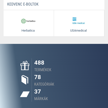
KEDVENC E-BOLTOK
Herbatica
USAmedical
488
TERMÉKEK
78
KATEGÓRIÁK
37
MÁRKÁK