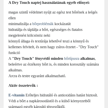
A Dry Touch naptej használatának egyéb előnyei:
magas szintű védelmet nyújt az egész test bőrének a leégés
ellen
minimalizálja a
bőrproblémák
kockázatát
hidratálja és táplálja a bőrt, egészséges és fiatalos
megjelenést kölcsönöz neki
könnyű állaga és textúrája lehetővé teszi a könnyű és
kellemes felvitelt, és nem hagy zsíros érzetet - "Dry Touch"
funkció
A
"Dry Touch" fényvédő minden
bőrtípusra
alkalmas
,
beleértve az érzékeny bőrt is, és minden korosztály számára
alkalmas.
Arcra és testre egyaránt alkalmazható.
Aktív összetevők :
E-vitamin
Erőteljes hidratáló és antioxidáns hatást biztosít.
Védi a bőrt a napkárosodástól és a külső környezetből
származó egyéb károsító tényezőktől.