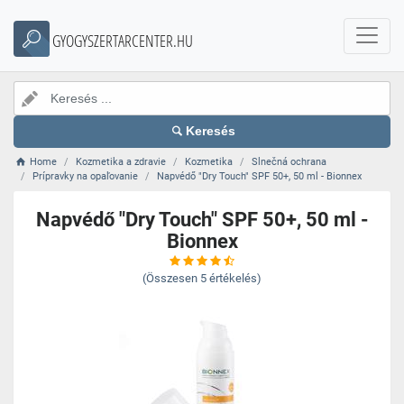
GYOGYSZERTARCENTER.HU
Keresés
Home
Kozmetika a zdravie
Kozmetika
Slnečná ochrana
Prípravky na opaľovanie
Napvédő "Dry Touch" SPF 50+, 50 ml - Bionnex
Napvédő "Dry Touch" SPF 50+, 50 ml -
Bionnex
(Összesen
5
értékelés)