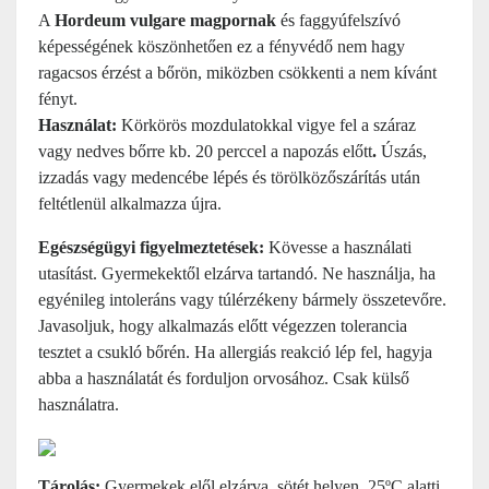
A
Hordeum vulgare magpornak
és faggyúfelszívó
képességének köszönhetően ez a fényvédő nem hagy
ragacsos érzést a bőrön, miközben csökkenti a nem kívánt
fényt.
Használat:
Körkörös mozdulatokkal vigye fel a száraz
vagy nedves bőrre kb. 20 perccel a napozás előtt
.
Úszás,
izzadás vagy medencébe lépés és törölközőszárítás után
feltétlenül alkalmazza újra.
Egészségügyi figyelmeztetések:
Kövesse a használati
utasítást.
Gyermekektől elzárva tartandó. Ne használja, ha
egyénileg intoleráns vagy túlérzékeny bármely összetevőre.
Javasoljuk, hogy alkalmazás előtt végezzen tolerancia
tesztet a csukló bőrén. Ha allergiás reakció lép fel, hagyja
abba a használatát és forduljon orvosához. Csak külső
használatra.
Tárolás:
Gyermekek elől elzárva, sötét helyen, 25ºC alatti