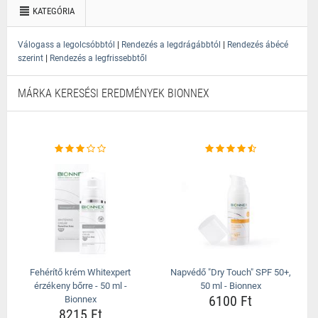
KATEGÓRIA
|
|
Válogass a legolcsóbbtól
Rendezés a legdrágábbtól
Rendezés ábécé
|
szerint
Rendezés a legfrissebbtől
MÁRKA KERESÉSI EREDMÉNYEK BIONNEX
Fehérítő krém Whitexpert
Napvédő "Dry Touch" SPF 50+,
érzékeny bőrre - 50 ml -
50 ml - Bionnex
6100 Ft
Bionnex
8215 Ft