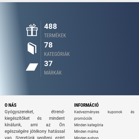
488
TERMÉKEK
78
KATEGÓRIÁK
37
MÁRKÁK
O NÁS
INFORMÁCIÓ
Gyógyszereket, étrend-
Kedvezményes kuponok és
kiegészítőket és mindent
promóciók
kínálunk, ami az Ön
Minden kategória
egészségére jótékony hatással
Minden márka
van. Szeretünk segíteni, ezért
Minden e-shop