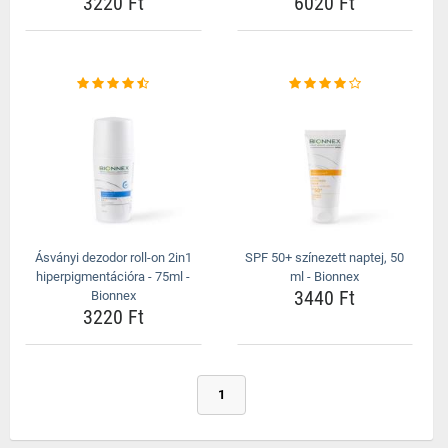
3220 Ft
6020 Ft
Ásványi dezodor roll-on 2in1
SPF 50+ színezett naptej, 50
hiperpigmentációra - 75ml -
ml - Bionnex
3440 Ft
Bionnex
3220 Ft
1