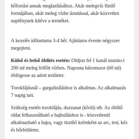
hőforrást annak meglazításához. Akár melegvíz fürdő
formájában, akár meleg vízbe áztatással, akár közvetlen
napfénynek kitéve a terméket.
A kezelés időtartama 3-4 hét. Ajánlatos évente négyszer
megejteni.
Külső és belső öblítés esetén:
Oldjon fel 1 kanál mumio-t
200 ml meleg felfőtt vízben. Naponta háromszor (60 ml)
öblögesse az adott területet.
Torokfájásnál – gargalizáláshoz is alkalmas. Az alkalmazás
7 napig tart.
Szükség esetén torokfájás, duzzanat (kívül) stb. Az öblítő
oldat felhasználható a hajhulláshoz is - közvetlenül
alkalmazható a hajra, vagy tisztító krémként az arc, test, kéz
és bőrfelületre.