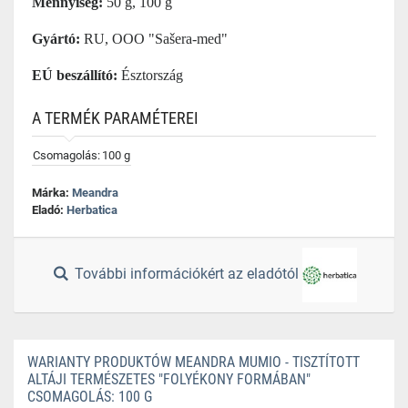
Mennyiség:
50 g, 100 g
Gyártó:
RU, OOO "Sašera-med"
EÚ beszállító:
Észtország
A TERMÉK PARAMÉTEREI
Csomagolás:
100 g
Márka:
Meandra
Eladó:
Herbatica
További információkért az eladótól
WARIANTY PRODUKTÓW MEANDRA MUMIO - TISZTÍTOTT
ALTÁJI TERMÉSZETES "FOLYÉKONY FORMÁBAN"
CSOMAGOLÁS: 100 G