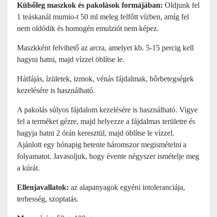
Külsőleg maszkok és pakolások formájában:
Oldjunk fel
1 teáskanál mumio-t 50 ml meleg felfőtt vízben, amíg fel
nem oldódik és homogén emulziót nem képez.
Maszkként felvihető az arcra, amelyet kb. 5-15 percig kell
hagyni hatni, majd vízzel öblítse le.
Hátfájás, ízületek, izmok, vénás fájdalmak, bőrbetegségek
kezelésére is használható.
A pakolás súlyos fájdalom kezelésére is használható. Vigye
fel a terméket gézre, majd helyezze a fájdalmas területre és
hagyja hatni 2 órán keresztül, majd öblítse le vízzel.
Ajánlott egy hónapig hetente háromszor megismételni a
folyamatot. Javasoljuk, hogy évente négyszer ismételje meg
a kúrát.
Ellenjavallatok:
az alapanyagok egyéni intoleranciája,
terhesség, szoptatás.