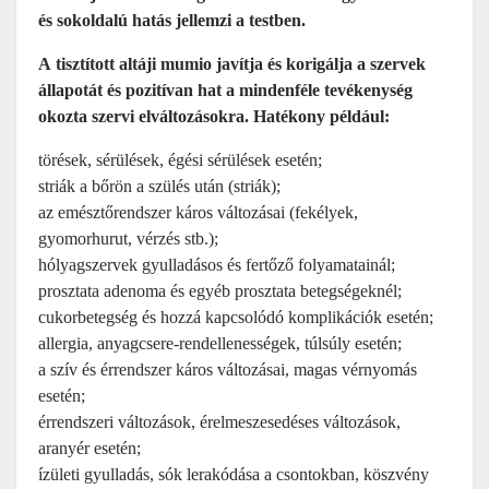
és sokoldalú hatás jellemzi a testben.
A tisztított altáji mumio javítja és korigálja a szervek
állapotát és pozitívan hat a mindenféle tevékenység
okozta szervi elváltozásokra. Hatékony például:
törések, sérülések, égési sérülések esetén;
striák a bőrön a szülés után (striák);
az emésztőrendszer káros változásai (fekélyek,
gyomorhurut, vérzés stb.);
hólyagszervek gyulladásos és fertőző folyamatainál;
prosztata adenoma és egyéb prosztata betegségeknél;
cukorbetegség és hozzá kapcsolódó komplikációk esetén;
allergia, anyagcsere-rendellenességek, túlsúly esetén;
a szív és érrendszer káros változásai, magas vérnyomás
esetén;
érrendszeri változások, érelmeszesedéses változások,
aranyér esetén;
ízületi gyulladás, sók lerakódása a csontokban, köszvény