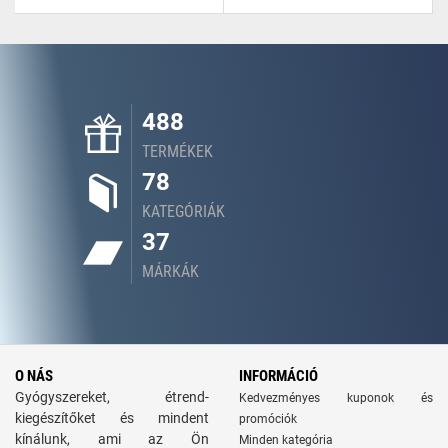
488
TERMÉKEK
78
KATEGÓRIÁK
37
MÁRKÁK
O NÁS
INFORMÁCIÓ
Gyógyszereket, étrend-
Kedvezményes kuponok és
kiegészítőket és mindent
promóciók
kínálunk, ami az Ön
Minden kategória