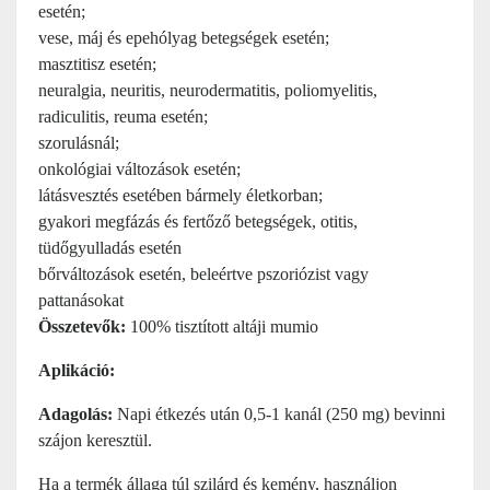
esetén;
vese, máj és epehólyag betegségek esetén;
masztitisz esetén;
neuralgia, neuritis, neurodermatitis, poliomyelitis,
radiculitis, reuma esetén;
szorulásnál;
onkológiai változások esetén;
látásvesztés esetében bármely életkorban;
gyakori megfázás és fertőző betegségek, otitis,
tüdőgyulladás esetén
bőrváltozások esetén, beleértve pszoriózist vagy
pattanásokat
Összetevők:
100% tisztított altáji mumio
Aplikáció:
Adagolás:
Napi étkezés után 0,5-1 kanál (250 mg) bevinni
szájon keresztül.
Ha a termék állaga túl szilárd és kemény, használjon