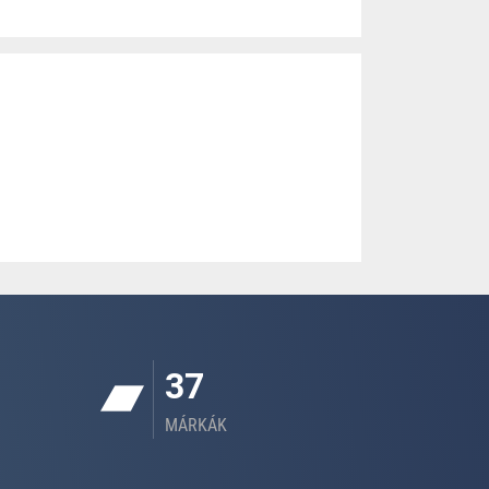
37
MÁRKÁK