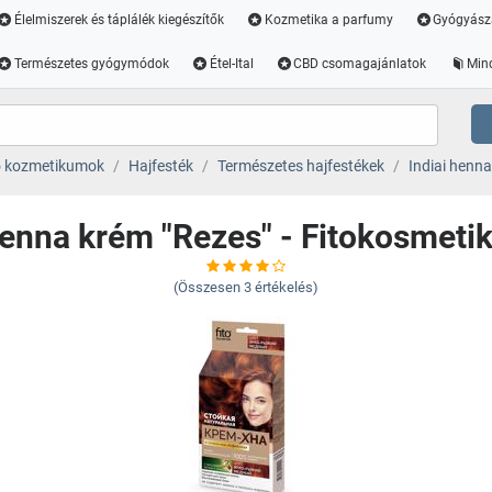
Élelmiszerek és táplálék kiegészítők
Kozmetika a parfumy
Gyógyász
Természetes gyógymódok
Étel-Ital
CBD csomagajánlatok
Min
ó kozmetikumok
Hajfesték
Természetes hajfestékek
Indiai henna
henna krém "Rezes" - Fitokosmetik
(Összesen
3
értékelés)