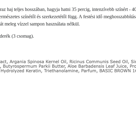
az haj teljes hosszában, hagyja hatni 35 percig, intenzívebb színért - 40
ermészetes színétől és szerkezetétől függ. A festési idő meghosszabbítása
ját meleg vízzel sampon használata nélkül.
derék (3 csomag).