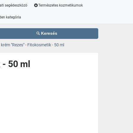
ati segédeszközö
Természetes kozmetikumok
den kategória
Keresés
 krém "Rezes" - Fitokosmetik - 50 ml
 - 50 ml