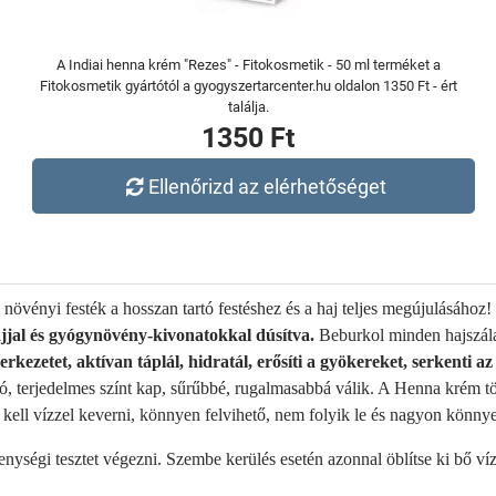
A Indiai henna krém "Rezes" - Fitokosmetik - 50 ml terméket a
Fitokosmetik gyártótól a gyogyszertarcenter.hu oldalon 1350 Ft - ért
találja.
1350 Ft
Ellenőrizd az elérhetőséget
övényi festék a hosszan tartó festéshez és a haj teljes megújulásához! I
ajjal és gyógynövény-kivonatokkal dúsítva.
Beburkol minden hajszála
szerkezetet, aktívan táplál, hidratál, erősíti a gyökereket, serkenti 
tartó, terjedelmes színt kap, sűrűbbé, rugalmasabbá válik. A Henna krém 
 kell vízzel keverni, könnyen felvihető, nem folyik le és nagyon könny
enységi tesztet végezni. Szembe kerülés esetén azonnal öblítse ki bő ví