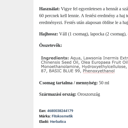
Használat:
Vigye fel egyenletesen a hennát a szár
60 percnek kell lennie. A festési eredmény a haj t
eredményezi. Festés után alaposan öblítse le a ha
Hajhossz:
Váll (1 csomag), lapocka (2 csomag), 
Összetevők:
Csomag tartalma / mennyiség:
50 ml
Származási ország:
Oroszország
Ean:
4680038244179
Márka:
Fitokosmetik
Eladó:
Herbatica