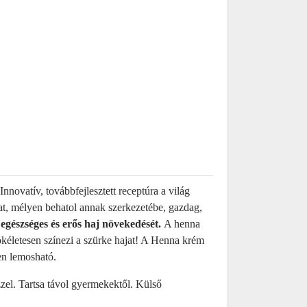
nnovatív, továbbfejlesztett receptúra a világ
t, mélyen behatol annak szerkezetébe, gazdag,
az egészséges és erős haj növekedését.
A henna
tökéletesen színezi a szürke hajat! A Henna krém
en lemosható.
zzel. Tartsa távol gyermekektől. Külső