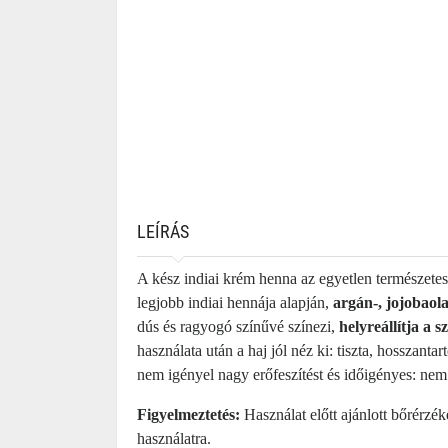
LEÍRÁS
A kész indiai krém henna az egyetlen természetes n
legjobb indiai hennája alapján,
argán-, jojobaol
dús és ragyogó színűvé színezi,
helyreállítja a 
használata után a haj jól néz ki: tiszta, hosszan
nem igényel nagy erőfeszítést és időigényes: nem
Figyelmeztetés:
Használat előtt ajánlott bőrérzék
használatra.