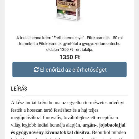
A Indiai henna krém "Érett cseresznye" - Fitokosmetik - 50 ml
terméket a Fitokosmetik gyártótól a gyogyszertarcenter.hu
oldalon 1350 Ft - ért találja.
1350 Ft
Ellenőrizd az elérhetőséget
LEÍRÁS
A kész indiai krém henna az egyetlen természetes növényi
festék a hosszan tartó festéshez és a haj teljes
megújulásához! Innovatív, továbbfejlesztett receptúra a
világ legjobb indiai hennája alapján,
argán-, jojobaolajjal
és gyógynövény-kivonatokkal dúsítva.
Beburkol minden