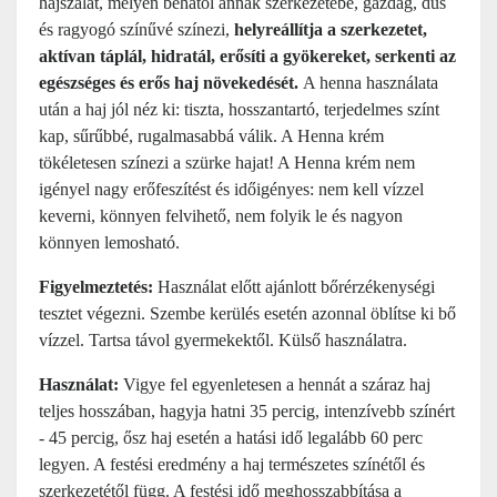
hajszálat, mélyen behatol annak szerkezetébe, gazdag, dús
és ragyogó színűvé színezi,
helyreállítja a szerkezetet,
aktívan táplál, hidratál, erősíti a gyökereket, serkenti az
egészséges és erős haj növekedését.
A henna használata
után a haj jól néz ki: tiszta, hosszantartó, terjedelmes színt
kap, sűrűbbé, rugalmasabbá válik. A Henna krém
tökéletesen színezi a szürke hajat! A Henna krém nem
igényel nagy erőfeszítést és időigényes: nem kell vízzel
keverni, könnyen felvihető, nem folyik le és nagyon
könnyen lemosható.
Figyelmeztetés:
Használat előtt ajánlott bőrérzékenységi
tesztet végezni. Szembe kerülés esetén azonnal öblítse ki bő
vízzel. Tartsa távol gyermekektől. Külső használatra.
Használat:
Vigye fel egyenletesen a hennát a száraz haj
teljes hosszában, hagyja hatni 35 percig, intenzívebb színért
- 45 percig, ősz haj esetén a hatási idő legalább 60 perc
legyen. A festési eredmény a haj természetes színétől és
szerkezetétől függ. A festési idő meghosszabbítása a