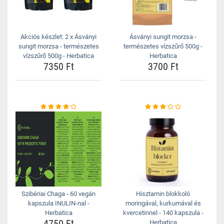
Akciós készlet: 2 x Ásványi
Ásványi sungit morzsa -
sungit morzsa - természetes
természetes vízszűrő 500g -
vízszűrő 500g - Herbatica
Herbatica
7350 Ft
3700 Ft
Szibériai Chaga - 60 vegán
Hisztamin blokkoló
kapszula INULIN-nal -
moringával, kurkumával és
Herbatica
kvercetinnel - 140 kapszula -
4750 Ft
Herbatica