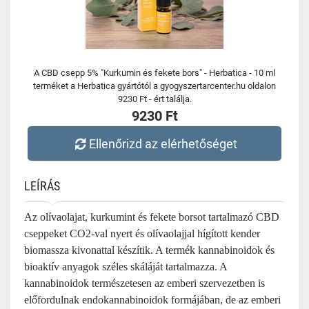
A CBD csepp 5% "Kurkumin és fekete bors" - Herbatica - 10 ml
terméket a Herbatica gyártótól a gyogyszertarcenter.hu oldalon
9230 Ft - ért találja.
9230 Ft
Ellenőrizd az elérhetőséget
LEÍRÁS
Az olívaolajat, kurkumint és fekete borsot tartalmazó CBD
cseppeket CO2-val nyert és olívaolajjal hígított kender
biomassza kivonattal készítik. A termék kannabinoidok és
bioaktív anyagok széles skáláját tartalmazza. A
kannabinoidok természetesen az emberi szervezetben is
előfordulnak endokannabinoidok formájában, de az emberi