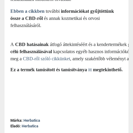
Ebben a cikkben
további
információkat gyűjtöttünk
össze a CBD-ről
és annak kozmetikai és orvosi
felhasználásáról.
A
 CBD hatásainak
 átfogó áttekintéséért és a kendertermékek 
gy
célú felhasználásával
 kapcsolatos egyéb hasznos információkért 
meg a 
CBD-ről szóló cikkünket
, amely szakértőbb véleményt ad.
Ez a termék tanúsított és tanúsítványa
itt
megtekinthető.
Márka:
Herbatica
Eladó:
Herbatica