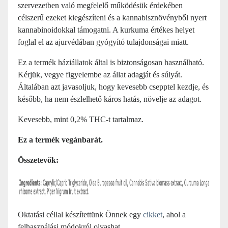
szervezetben való megfelelő működésük érdekében
célszerű ezeket kiegészíteni és a kannabisznövényből nyert
kannabinoidokkal támogatni. A kurkuma értékes helyet
foglal el az ajurvédában gyógyító tulajdonságai miatt.
Ez a termék háziállatok által is biztonságosan használható.
Kérjük, vegye figyelembe az állat adagját és súlyát.
Általában azt javasoljuk, hogy kevesebb csepptel kezdje, és
később, ha nem észlelhető káros hatás, növelje az adagot.
Kevesebb, mint 0,2% THC-t tartalmaz.
Ez a termék vegánbarát.
Összetevők:
Oktatási céllal készítettünk Önnek egy
cikket
, ahol a
felhasználási módokról olvashat.