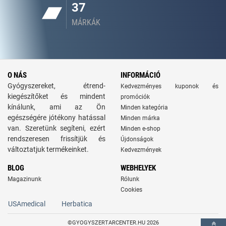
37
MÁRKÁK
O NÁS
INFORMÁCIÓ
Gyógyszereket, étrend-
Kedvezményes kuponok és
kiegészítőket és mindent
promóciók
kínálunk, ami az Ön
Minden kategória
egészségére jótékony hatással
Minden márka
van. Szeretünk segíteni, ezért
Minden e-shop
rendszeresen frissítjük és
Újdonságok
változtatjuk termékeinket.
Kedvezmények
BLOG
WEBHELYEK
Magazinunk
Rólunk
Cookies
USAmedical
Herbatica
©GYOGYSZERTARCENTER.HU 2026