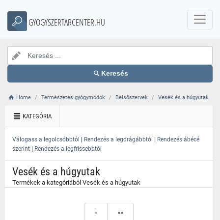
}
GYOGYSZERTARCENTER.HU
Keresés
Home
Természetes gyógymódok
Belsőszervek
Vesék és a húgyutak
KATEGÓRIA
|
|
Válogass a legolcsóbbtól
Rendezés a legdrágábbtól
Rendezés ábécé
|
szerint
Rendezés a legfrissebbtől
Vesék és a húgyutak
Termékek a kategóriából Vesék és a húgyutak
»
»»