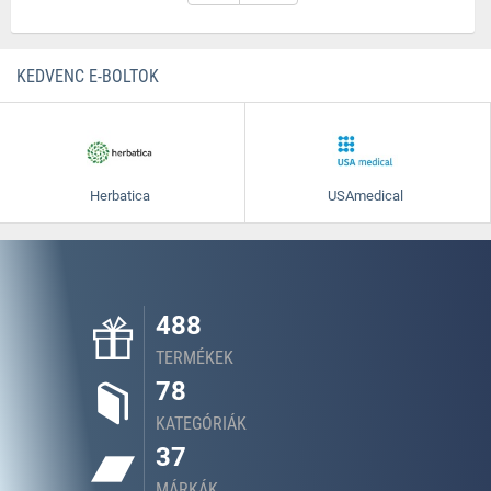
KEDVENC E-BOLTOK
Herbatica
USAmedical
488
TERMÉKEK
78
KATEGÓRIÁK
37
MÁRKÁK