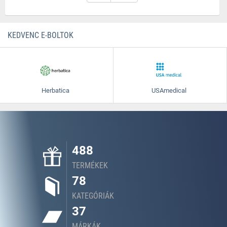
KEDVENC E-BOLTOK
Herbatica
USAmedical
488
TERMÉKEK
78
KATEGÓRIÁK
37
MÁRKÁK