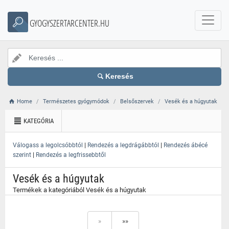
}
GYOGYSZERTARCENTER.HU
Keresés
Home
Természetes gyógymódok
Belsőszervek
Vesék és a húgyutak
KATEGÓRIA
|
|
Válogass a legolcsóbbtól
Rendezés a legdrágábbtól
Rendezés ábécé
|
szerint
Rendezés a legfrissebbtől
Vesék és a húgyutak
Termékek a kategóriából Vesék és a húgyutak
»
»»