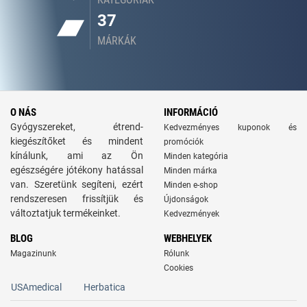
37
MÁRKÁK
O NÁS
INFORMÁCIÓ
Gyógyszereket, étrend-
Kedvezményes kuponok és
kiegészítőket és mindent
promóciók
kínálunk, ami az Ön
Minden kategória
egészségére jótékony hatással
Minden márka
van. Szeretünk segíteni, ezért
Minden e-shop
rendszeresen frissítjük és
Újdonságok
változtatjuk termékeinket.
Kedvezmények
BLOG
WEBHELYEK
Magazinunk
Rólunk
Cookies
USAmedical
Herbatica