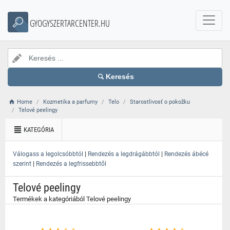
}
GYOGYSZERTARCENTER.HU
Keresés
Home
Kozmetika a parfumy
Telo
Starostlivosť o pokožku
Telové peelingy
KATEGÓRIA
|
|
Válogass a legolcsóbbtól
Rendezés a legdrágábbtól
Rendezés ábécé
|
szerint
Rendezés a legfrissebbtől
Telové peelingy
Termékek a kategóriából Telové peelingy