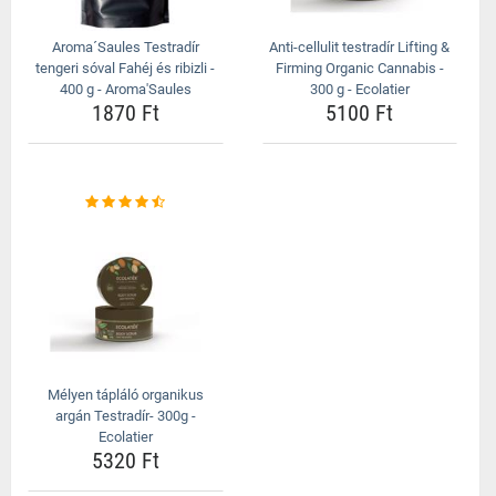
Aroma´Saules Testradír
Anti-cellulit testradír Lifting &
tengeri sóval Fahéj és ribizli -
Firming Organic Cannabis -
400 g - Aroma'Saules
300 g - Ecolatier
1870 Ft
5100 Ft
Mélyen tápláló organikus
argán Testradír- 300g -
Ecolatier
5320 Ft