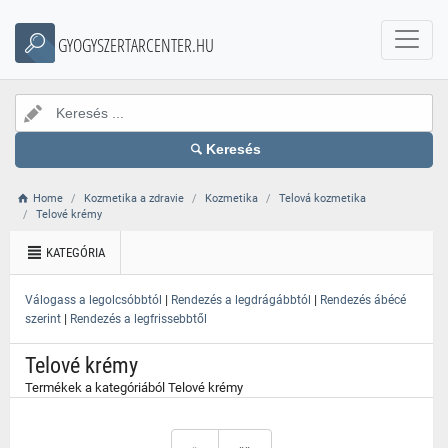
}
GYOGYSZERTARCENTER.HU
Keresés
Home
Kozmetika a zdravie
Kozmetika
Telová kozmetika
Telové krémy
KATEGÓRIA
|
|
Válogass a legolcsóbbtól
Rendezés a legdrágábbtól
Rendezés ábécé
|
szerint
Rendezés a legfrissebbtől
Telové krémy
Termékek a kategóriából Telové krémy