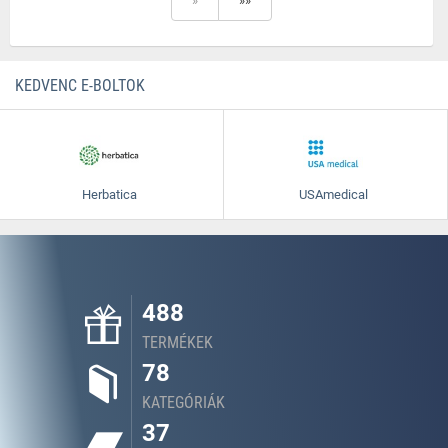
»
»»
KEDVENC E-BOLTOK
Herbatica
USAmedical
488
TERMÉKEK
78
KATEGÓRIÁK
37