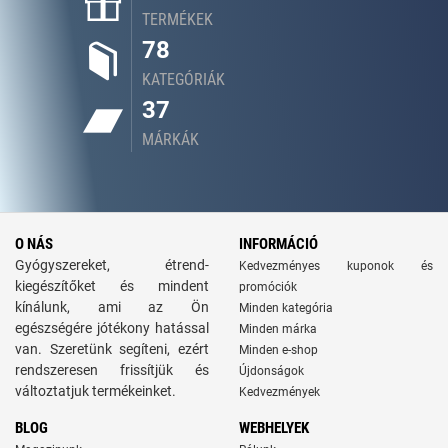
TERMÉKEK
78
KATEGÓRIÁK
37
MÁRKÁK
O NÁS
INFORMÁCIÓ
Gyógyszereket, étrend-
Kedvezményes kuponok és
kiegészítőket és mindent
promóciók
kínálunk, ami az Ön
Minden kategória
egészségére jótékony hatással
Minden márka
van. Szeretünk segíteni, ezért
Minden e-shop
rendszeresen frissítjük és
Újdonságok
változtatjuk termékeinket.
Kedvezmények
BLOG
WEBHELYEK