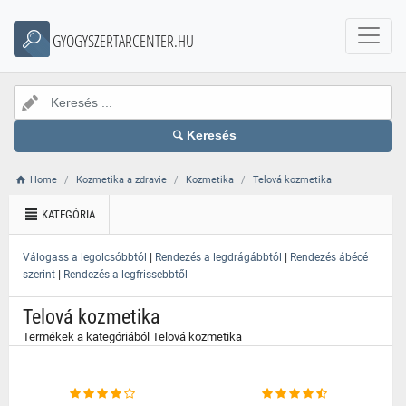
}
GYOGYSZERTARCENTER.HU
Keresés
Home
Kozmetika a zdravie
Kozmetika
Telová kozmetika
KATEGÓRIA
|
|
Válogass a legolcsóbbtól
Rendezés a legdrágábbtól
Rendezés ábécé
|
szerint
Rendezés a legfrissebbtől
Telová kozmetika
Termékek a kategóriából Telová kozmetika