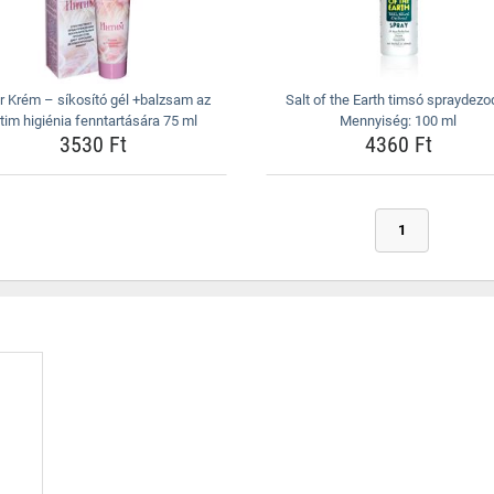
xir Krém – síkosító gél +balzsam az
Salt of the Earth timsó spraydezo
ntim higiénia fenntartására 75 ml
Mennyiség: 100 ml
3530 Ft
4360 Ft
1