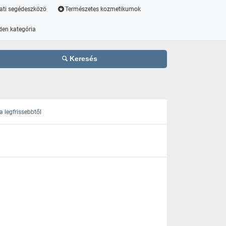
ati segédeszközö
Természetes kozmetikumok
den kategória
Keresés
 legfrissebbtől