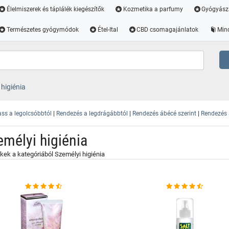
Élelmiszerek és táplálék kiegészítők
Kozmetika a parfumy
Gyógyász
Természetes gyógymódok
Étel-Ital
CBD csomagajánlatok
Min
 higiénia
|
|
|
ss a legolcsóbbtól
Rendezés a legdrágábbtól
Rendezés ábécé szerint
Rendezés a
emélyi higiénia
ek a kategóriából Személyi higiénia