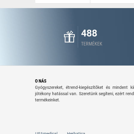
488
TERMÉKEK
O NÁS
Gyógyszereket, étrend-kiegészítőket és mindent 
jótékony hatással van. Szeretünk segíteni, ezért rend
termékeinket.
USAmedical
Herbatica