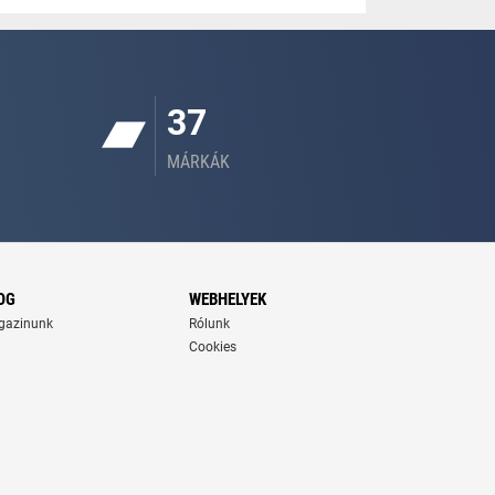
37
MÁRKÁK
OG
WEBHELYEK
gazinunk
Rólunk
Cookies