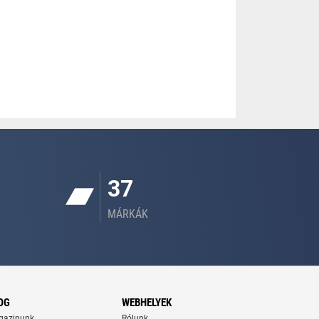
37
MÁRKÁK
OG
WEBHELYEK
gazinunk
Rólunk