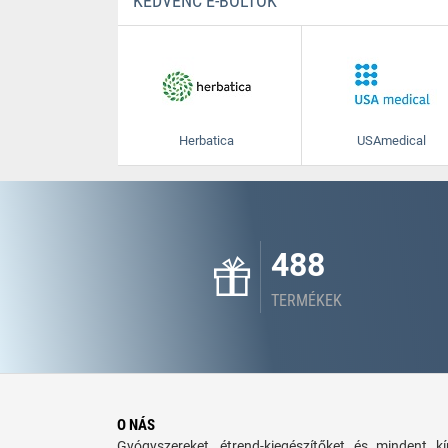
KEDVENC E-BOLTOK
Herbatica
USAmedical
488
TERMÉKEK
O NÁS
Gyógyszereket, étrend-kiegészítőket és mindent 