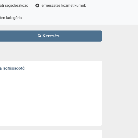
ati segédeszközö
Természetes kozmetikumok
den kategória
Keresés
 legfrissebbtől