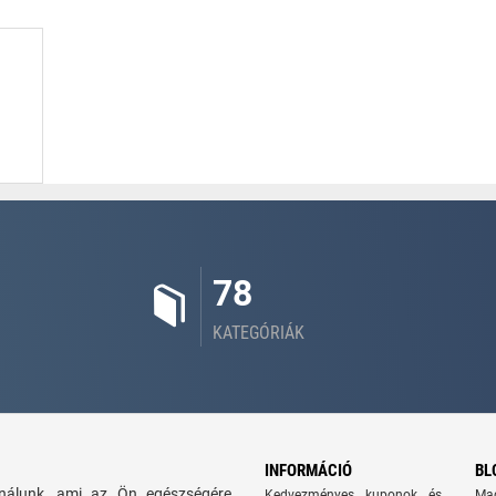
78
KATEGÓRIÁK
INFORMÁCIÓ
BL
kínálunk, ami az Ön egészségére
Kedvezményes kuponok és
Ma