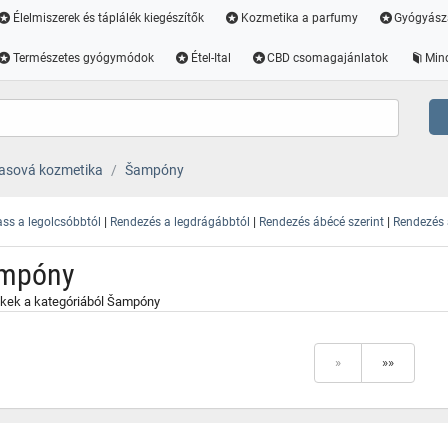
Élelmiszerek és táplálék kiegészítők
Kozmetika a parfumy
Gyógyász
Természetes gyógymódok
Étel-Ital
CBD csomagajánlatok
Min
asová kozmetika
Šampóny
|
|
|
ss a legolcsóbbtól
Rendezés a legdrágábbtól
Rendezés ábécé szerint
Rendezés a
mpóny
kek a kategóriából Šampóny
»
»»