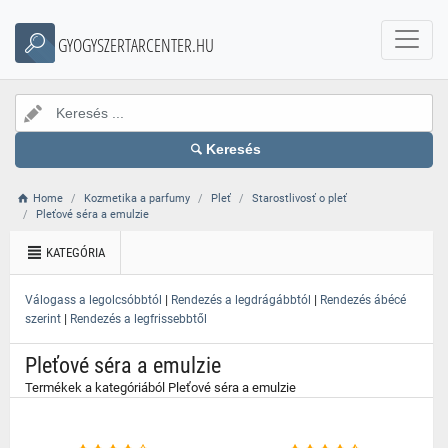
}
GYOGYSZERTARCENTER.HU
Keresés
Home
Kozmetika a parfumy
Pleť
Starostlivosť o pleť
Pleťové séra a emulzie
KATEGÓRIA
|
|
Válogass a legolcsóbbtól
Rendezés a legdrágábbtól
Rendezés ábécé
|
szerint
Rendezés a legfrissebbtől
Pleťové séra a emulzie
Termékek a kategóriából Pleťové séra a emulzie