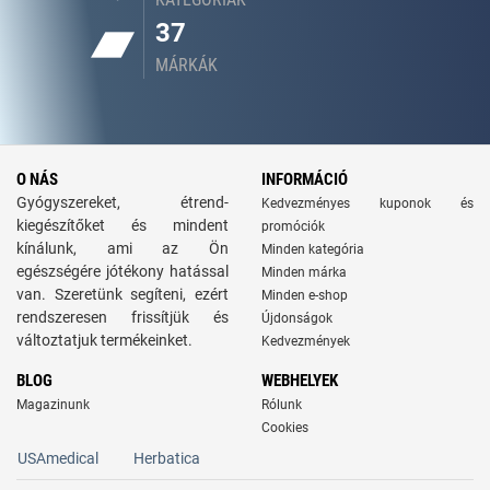
37
MÁRKÁK
O NÁS
INFORMÁCIÓ
Gyógyszereket, étrend-
Kedvezményes kuponok és
kiegészítőket és mindent
promóciók
kínálunk, ami az Ön
Minden kategória
egészségére jótékony hatással
Minden márka
van. Szeretünk segíteni, ezért
Minden e-shop
rendszeresen frissítjük és
Újdonságok
változtatjuk termékeinket.
Kedvezmények
BLOG
WEBHELYEK
Magazinunk
Rólunk
Cookies
USAmedical
Herbatica