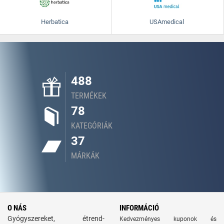
Herbatica
USAmedical
488
TERMÉKEK
78
KATEGÓRIÁK
37
MÁRKÁK
O NÁS
INFORMÁCIÓ
Gyógyszereket, étrend-
Kedvezményes kuponok és