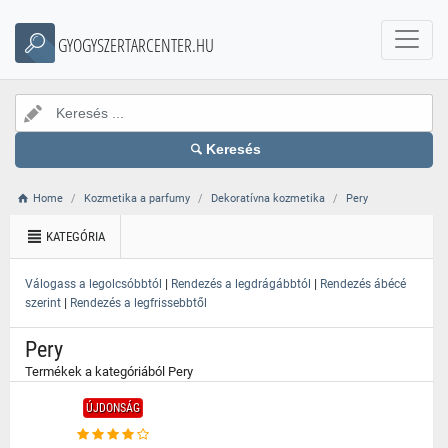
}
GYOGYSZERTARCENTER.HU
Keresés
Home
Kozmetika a parfumy
Dekoratívna kozmetika
Pery
KATEGÓRIA
|
|
Válogass a legolcsóbbtól
Rendezés a legdrágábbtól
Rendezés ábécé
|
szerint
Rendezés a legfrissebbtől
Pery
Termékek a kategóriából Pery
ÚJDONSÁG