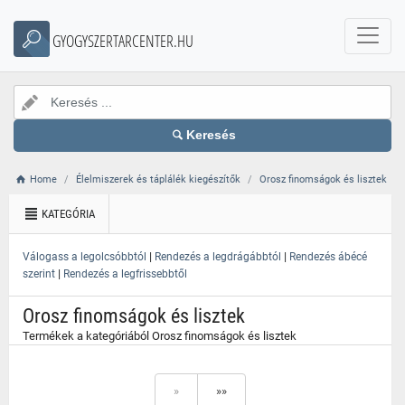
}
GYOGYSZERTARCENTER.HU
Keresés
Home
Élelmiszerek és táplálék kiegészítők
Orosz finomságok és lisztek
KATEGÓRIA
|
|
Válogass a legolcsóbbtól
Rendezés a legdrágábbtól
Rendezés ábécé
|
szerint
Rendezés a legfrissebbtől
Orosz finomságok és lisztek
Termékek a kategóriából Orosz finomságok és lisztek
»
»»