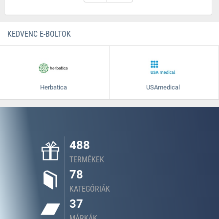
KEDVENC E-BOLTOK
Herbatica
USAmedical
488
TERMÉKEK
78
KATEGÓRIÁK
37
MÁRKÁK