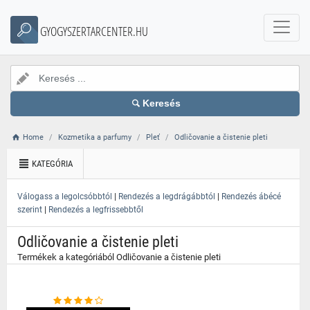
}
GYOGYSZERTARCENTER.HU
Keresés
Home
Kozmetika a parfumy
Pleť
Odličovanie a čistenie pleti
KATEGÓRIA
|
|
Válogass a legolcsóbbtól
Rendezés a legdrágábbtól
Rendezés ábécé
|
szerint
Rendezés a legfrissebbtől
Odličovanie a čistenie pleti
Termékek a kategóriából Odličovanie a čistenie pleti