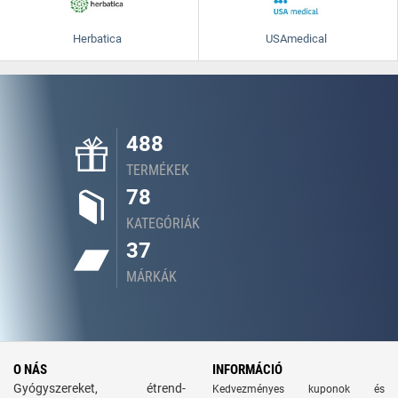
Herbatica
USAmedical
488
TERMÉKEK
78
KATEGÓRIÁK
37
MÁRKÁK
O NÁS
INFORMÁCIÓ
Gyógyszereket, étrend-
Kedvezményes kuponok és