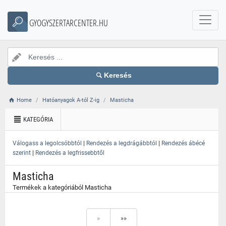
}
GYOGYSZERTARCENTER.HU
Keresés
Home
Hatóanyagok A-tól Z-ig
Masticha
KATEGÓRIA
|
|
Válogass a legolcsóbbtól
Rendezés a legdrágábbtól
Rendezés ábécé
|
szerint
Rendezés a legfrissebbtől
Masticha
Termékek a kategóriából Masticha
»
»»