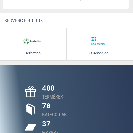
KEDVENC E-BOLTOK
Herbatica
USAmedical
488
TERMÉKEK
78
KATEGÓRIÁK
37
MÁRKÁK