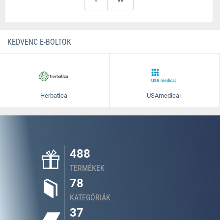
»
»»
KEDVENC E-BOLTOK
Herbatica
USAmedical
488
TERMÉKEK
78
KATEGÓRIÁK
37