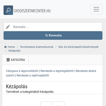
}
GYOGYSZERTARCENTER.HU
Keresés
Home
Természetes kozmetikumok
Kéz- és körömápoló készítmények
Kézápolás
KATEGÓRIA
|
|
Válogass a legolcsóbbtól
Rendezés a legdrágábbtól
Rendezés ábécé
|
szerint
Rendezés a legfrissebbtől
Kézápolás
Termékek a kategóriából Kézápolás