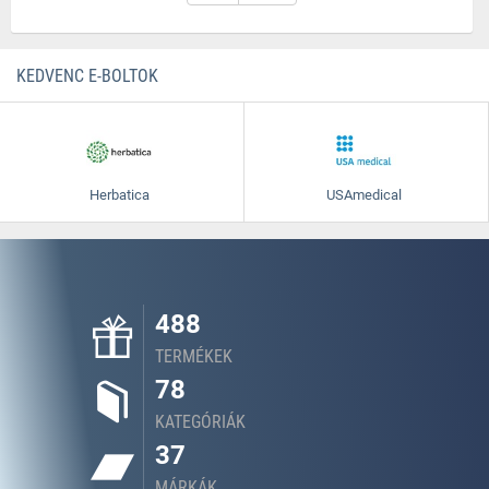
KEDVENC E-BOLTOK
Herbatica
USAmedical
488
TERMÉKEK
78
KATEGÓRIÁK
37
MÁRKÁK