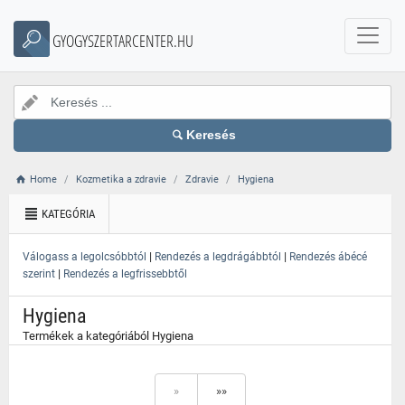
}
GYOGYSZERTARCENTER.HU
Keresés
Home
Kozmetika a zdravie
Zdravie
Hygiena
KATEGÓRIA
|
|
Válogass a legolcsóbbtól
Rendezés a legdrágábbtól
Rendezés ábécé
|
szerint
Rendezés a legfrissebbtől
Hygiena
Termékek a kategóriából Hygiena
»
»»