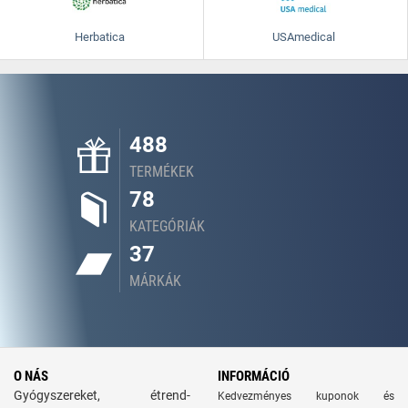
Herbatica
USAmedical
488
TERMÉKEK
78
KATEGÓRIÁK
37
MÁRKÁK
O NÁS
INFORMÁCIÓ
Gyógyszereket, étrend-
Kedvezményes kuponok és