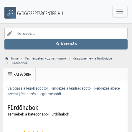
}
GYOGYSZERTARCENTER.HU
Keresés
Home
Természetes kozmetikumok
Készítmények a fürdővízbe
Fürdőhabok
KATEGÓRIA
|
|
Válogass a legolcsóbbtól
Rendezés a legdrágábbtól
Rendezés ábécé
|
szerint
Rendezés a legfrissebbtől
Fürdőhabok
Termékek a kategóriából Fürdőhabok