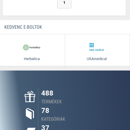
1
KEDVENC E-BOLTOK
Herbatica
USAmedical
488
TERMÉKEK
78
KATEGÓRIÁK
37