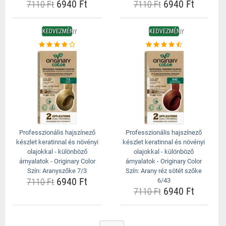
6940 Ft
6940 Ft
7110 Ft
7110 Ft
KEDVEZMÉNY
KEDVEZMÉNY
Professzionális hajszínező
Professzionális hajszínező
készlet keratinnal és növényi
készlet keratinnal és növényi
olajokkal - különböző
olajokkal - különböző
árnyalatok - Originary Color
árnyalatok - Originary Color
Szín: Aranyszőke 7/3
Szín: Arany réz sötét szőke
6940 Ft
7110 Ft
6/43
6940 Ft
7110 Ft