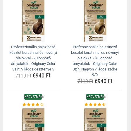
Professzionális hajszínező
Professzionális hajszínező
készlet keratinnal és növényi
készlet keratinnal és növényi
olajokkal - különböző
olajokkal - különböző
árnyalatok - Originary Color
árnyalatok - Originary Color
Szín: Világos gesztenye 5
Szín: Nagyon világos szőke
6940 Ft
7110 Ft
9/0
6940 Ft
7110 Ft
KEDVEZMÉNY
KEDVEZMÉNY