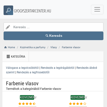
}
GYOGYSZERTARCENTER.HU
Keresés
Home
Kozmetika a parfumy
Vlasy
Farbenie vlasov
KATEGÓRIA
|
|
Válogass a legolcsóbbtól
Rendezés a legdrágábbtól
Rendezés ábécé
|
szerint
Rendezés a legfrissebbtől
Farbenie vlasov
Termékek a kategóriából Farbenie vlasov
KEDVEZMÉNY
KEDVEZMÉNY