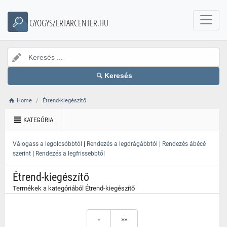
}
GYOGYSZERTARCENTER.HU
Keresés
Home
Étrend-kiegészítő
KATEGÓRIA
|
|
Válogass a legolcsóbbtól
Rendezés a legdrágábbtól
Rendezés ábécé
|
szerint
Rendezés a legfrissebbtől
Étrend-kiegészítő
Termékek a kategóriából Étrend-kiegészítő
»
»»