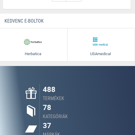
KEDVENC E-BOLTOK
Herbatica
USAmedical
488
TERMÉKEK
78
KATEGÓRIÁK
37
MÁRKÁK