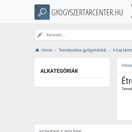
}
GYOGYSZERTARCENTER.HU
Home
Természetes gyógymódok
A haj tám
Váloga
ALKATEGÓRIÁK
Étr
Termék