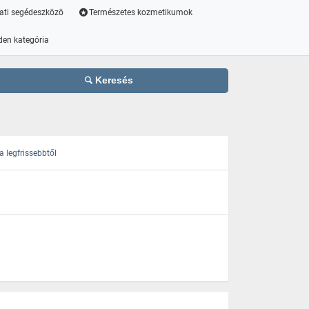
ati segédeszközö
Természetes kozmetikumok
den kategória
Keresés
 legfrissebbtől