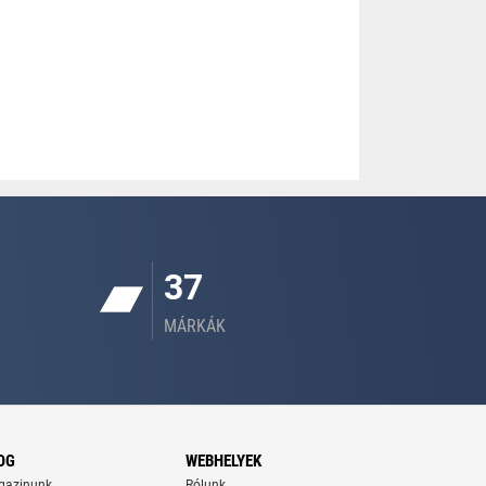
37
MÁRKÁK
OG
WEBHELYEK
gazinunk
Rólunk