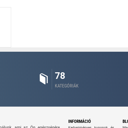
78
KATEGÓRIÁK
INFORMÁCIÓ
BL
kínálunk, ami az Ön egészségére
Kedvezményes kuponok és
Ma