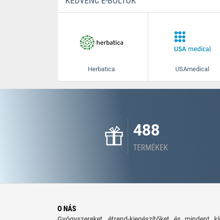
KEDVENC E-BOLTOK
Herbatica
USAmedical
488
TERMÉKEK
O NÁS
Gyógyszereket, étrend-kiegészítőket és mindent 