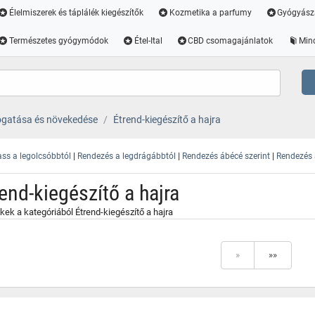
Élelmiszerek és táplálék kiegészítők
Kozmetika a parfumy
Gyógyász
Természetes gyógymódok
Étel-Ital
CBD csomagajánlatok
Min
ogatása és növekedése
Étrend-kiegészítő a hajra
|
|
|
ss a legolcsóbbtól
Rendezés a legdrágábbtól
Rendezés ábécé szerint
Rendezés a
end-kiegészítő a hajra
ek a kategóriából Étrend-kiegészítő a hajra
»
»»