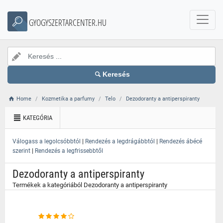
}
GYOGYSZERTARCENTER.HU
Keresés
Home
Kozmetika a parfumy
Telo
Dezodoranty a antiperspiranty
KATEGÓRIA
|
|
Válogass a legolcsóbbtól
Rendezés a legdrágábbtól
Rendezés ábécé
|
szerint
Rendezés a legfrissebbtől
Dezodoranty a antiperspiranty
Termékek a kategóriából Dezodoranty a antiperspiranty