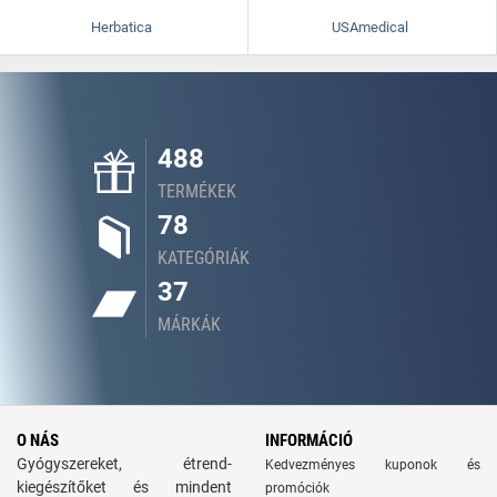
Herbatica
USAmedical
488
TERMÉKEK
78
KATEGÓRIÁK
37
MÁRKÁK
O NÁS
INFORMÁCIÓ
Gyógyszereket, étrend-
Kedvezményes kuponok és
kiegészítőket és mindent
promóciók