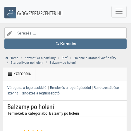
}
GYOGYSZERTARCENTER.HU
Keresés
Home
Kozmetika a parfumy
Pleť
Holenie a starostlivosť o fúzy
Starostlivosť po holení
Balzamy po holení
KATEGÓRIA
|
|
Válogass a legolcsóbbtól
Rendezés a legdrágábbtól
Rendezés ábécé
|
szerint
Rendezés a legfrissebbtől
Balzamy po holení
Termékek a kategóriából Balzamy po holení