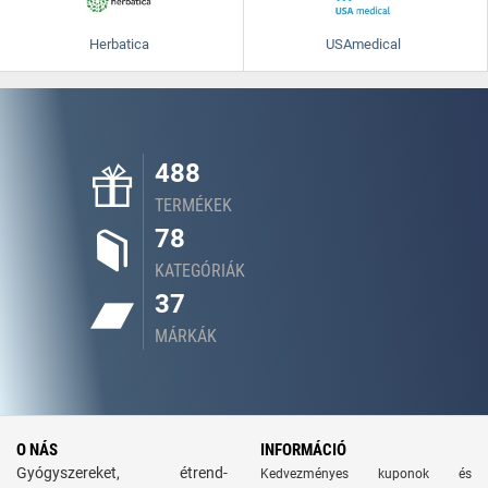
Herbatica
USAmedical
488
TERMÉKEK
78
KATEGÓRIÁK
37
MÁRKÁK
O NÁS
INFORMÁCIÓ
Gyógyszereket, étrend-
Kedvezményes kuponok és