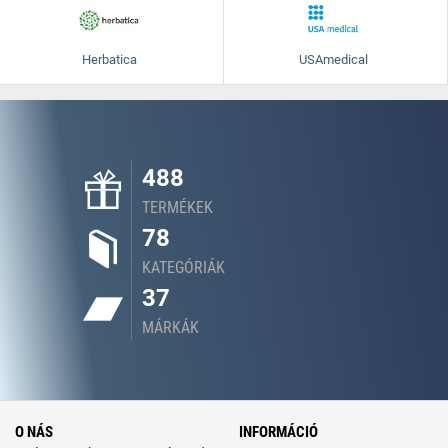
Herbatica
USAmedical
488
TERMÉKEK
78
KATEGÓRIÁK
37
MÁRKÁK
O NÁS
INFORMÁCIÓ