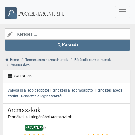
}
GYOGYSZERTARCENTER.HU
Keresés
Home
Természetes kozmetikumok
Bőrápoló kozmetikumok
Arcmaszkok
KATEGÓRIA
|
|
Válogass a legolcsóbbtól
Rendezés a legdrágábbtól
Rendezés ábécé
|
szerint
Rendezés a legfrissebbtől
Arcmaszkok
Termékek a kategóriából Arcmaszkok
KEDVEZMÉNY