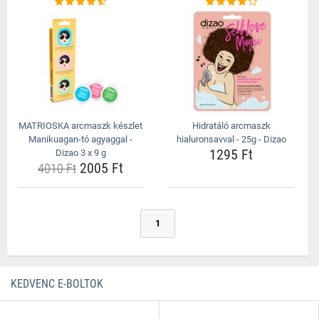
MATRIOSKA arcmaszk készlet
Hidratáló arcmaszk
Manikuagan-tó agyaggal -
hialuronsavval - 25g - Dizao
1295 Ft
Dizao 3 x 9 g
2005 Ft
4010 Ft
1
KEDVENC E-BOLTOK