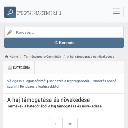
}
GYOGYSZERTARCENTER.HU
Keresés
Home
Természetes gyógymódok
A haj támogatása és növekedése
KATEGÓRIA
|
|
Válogass a legolcsóbbtól
Rendezés a legdrágábbtól
Rendezés ábécé
|
szerint
Rendezés a legfrissebbtől
A haj támogatása és növekedése
Termékek a kategóriából A haj támogatása és növekedése
»
»»