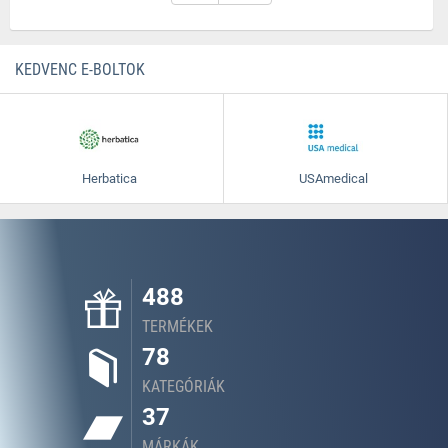
KEDVENC E-BOLTOK
Herbatica
USAmedical
488
TERMÉKEK
78
KATEGÓRIÁK
37
MÁRKÁK