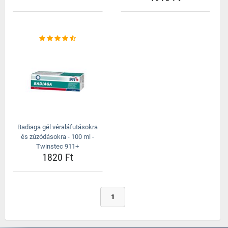
Badiaga gél véraláfutásokra
és zúzódásokra - 100 ml -
Twinstec 911+
1820 Ft
1