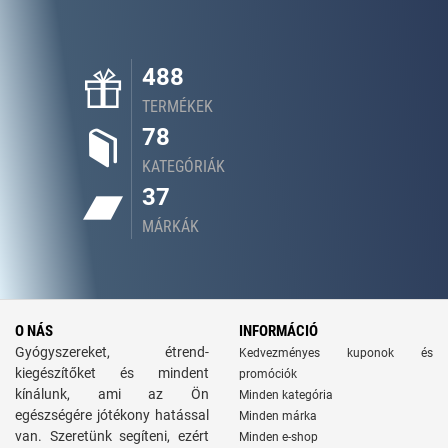
488
TERMÉKEK
78
KATEGÓRIÁK
37
MÁRKÁK
O NÁS
INFORMÁCIÓ
Gyógyszereket, étrend-
Kedvezményes kuponok és
kiegészítőket és mindent
promóciók
kínálunk, ami az Ön
Minden kategória
egészségére jótékony hatással
Minden márka
van. Szeretünk segíteni, ezért
Minden e-shop