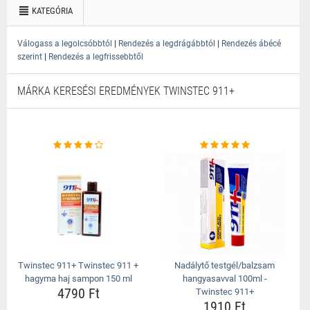
KATEGÓRIA
|
|
Válogass a legolcsóbbtól
Rendezés a legdrágábbtól
Rendezés ábécé
|
szerint
Rendezés a legfrissebbtől
MÁRKA KERESÉSI EREDMÉNYEK TWINSTEC 911+
Twinstec 911+ Twinstec 911 +
Nadálytő testgél/balzsam
hagyma haj sampon 150 ml
hangyasavval 100ml -
4790 Ft
Twinstec 911+
1910 Ft