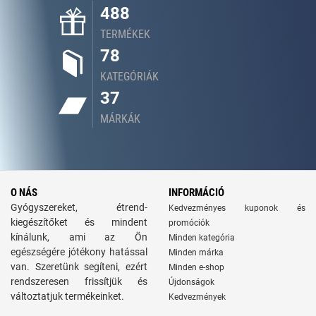
488
TERMÉKEK
78
KATEGÓRIÁK
37
MÁRKÁK
O NÁS
INFORMÁCIÓ
Gyógyszereket, étrend-
Kedvezményes kuponok és
kiegészítőket és mindent
promóciók
kínálunk, ami az Ön
Minden kategória
egészségére jótékony hatással
Minden márka
van. Szeretünk segíteni, ezért
Minden e-shop
rendszeresen frissítjük és
Újdonságok
változtatjuk termékeinket.
Kedvezmények