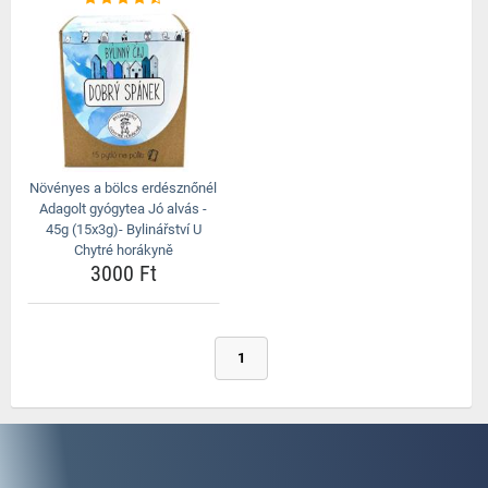
Növényes a bölcs erdésznőnél
Adagolt gyógytea Jó alvás -
45g (15x3g)- Bylinářství U
Chytré horákyně
3000 Ft
1