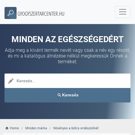
GYOGYSZERTARCENTER.HU
MINDEN AZ EGÉSZSÉGEDÉRT
Adja meg a kívánt termék nevét vagy csak a név egy részét,
és mi a katalógus átnézése nélkül megkeressük Önnek a
terméket.
Keresés
Home
Minden márka
Növényes a bölcs erdésznőnél