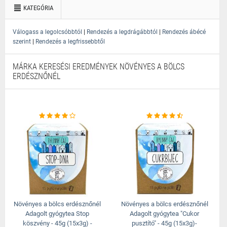
KATEGÓRIA
|
|
Válogass a legolcsóbbtól
Rendezés a legdrágábbtól
Rendezés ábécé
|
szerint
Rendezés a legfrissebbtől
MÁRKA KERESÉSI EREDMÉNYEK NÖVÉNYES A BÖLCS
ERDÉSZNŐNÉL
Növényes a bölcs erdésznőnél
Növényes a bölcs erdésznőnél
Adagolt gyógytea Stop
Adagolt gyógytea "Cukor
köszvény - 45g (15x3g) -
pusztító" - 45g (15x3g)-