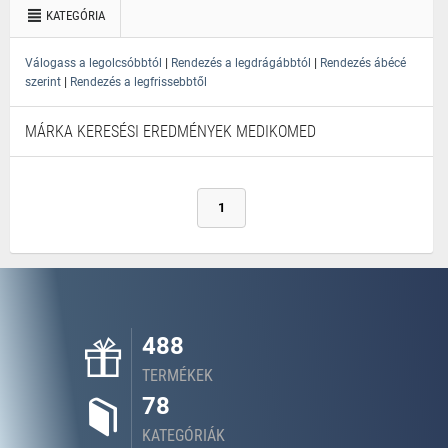
KATEGÓRIA
|
|
Válogass a legolcsóbbtól
Rendezés a legdrágábbtól
Rendezés ábécé
|
szerint
Rendezés a legfrissebbtől
MÁRKA KERESÉSI EREDMÉNYEK MEDIKOMED
1
488
TERMÉKEK
78
KATEGÓRIÁK