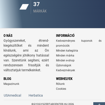
37
MÁRKÁK
O NÁS
INFORMÁCIÓ
Gyógyszereket, étrend-
Kedvezményes kuponok és
kiegészítőket és mindent
promóciók
kínálunk, ami az Ön
Minden kategória
egészségére jótékony hatással
Minden márka
van. Szeretünk segíteni, ezért
Minden e-shop
rendszeresen frissítjük és
Újdonságok
változtatjuk termékeinket.
Kedvezmények
BLOG
WEBHELYEK
Magazinunk
Rólunk
Cookies
USAmedical
Herbatica
©GYOGYSZERTARCENTER.HU 2026