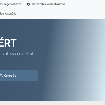
ati segédeszközö
Természetes kozmetikumok
den kategória
ÉRT
us átnézése nélkül
Keresés