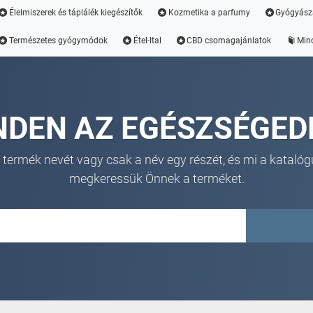
Élelmiszerek és táplálék kiegészítők
Kozmetika a parfumy
Gyógyász
Természetes gyógymódok
Étel-Ital
CBD csomagajánlatok
Min
NDEN AZ EGÉSZSÉGED
 termék nevét vagy csak a név egy részét, és mi a katalóg
megkeressük Önnek a terméket.