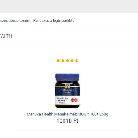
|
ezés ábécé szerint
Rendezés a legfrissebbtől
EALTH
Manuka Health Manuka méz MGO™ 100+ 250g
10910 Ft