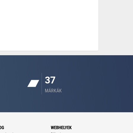
37
MÁRKÁK
OG
WEBHELYEK