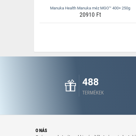
Manuka Health Manuka méz MGO™ 400+ 250g
20910 Ft
488
TERMÉKEK
O NÁS