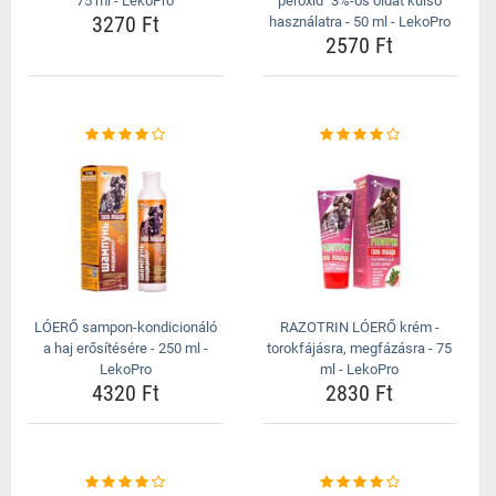
75 ml - LekoPro
peroxid" 3%-os oldat külső
3270 Ft
használatra - 50 ml - LekoPro
2570 Ft
LÓERŐ sampon-kondicionáló
RAZOTRIN LÓERŐ krém -
a haj erősítésére - 250 ml -
torokfájásra, megfázásra - 75
LekoPro
ml - LekoPro
4320 Ft
2830 Ft