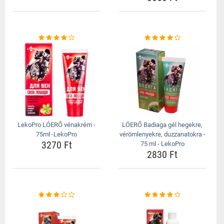
LekoPro LÓERŐ vénakrém -
LÓERŐ Badiaga gél hegekre,
75ml -LekoPro
vérömlenyekre, duzzanatokra -
3270 Ft
75 ml - LekoPro
2830 Ft