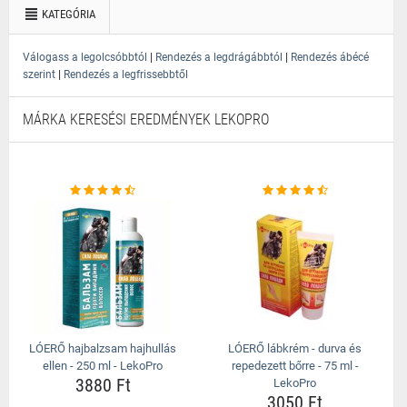
KATEGÓRIA
|
|
Válogass a legolcsóbbtól
Rendezés a legdrágábbtól
Rendezés ábécé
|
szerint
Rendezés a legfrissebbtől
MÁRKA KERESÉSI EREDMÉNYEK LEKOPRO
LÓERŐ hajbalzsam hajhullás
LÓERŐ lábkrém - durva és
ellen - 250 ml - LekoPro
repedezett bőrre - 75 ml -
3880 Ft
LekoPro
3050 Ft