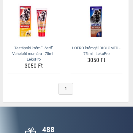
Testápoló krém "Lóerő"
LÓERŐ krémgél DICLOMED -
Vchelofit reumára - 75ml -
75 ml - LekoPro
3050 Ft
LekoPro
3050 Ft
1
488