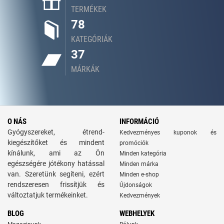
TERMÉKEK
78
KATEGÓRIÁK
37
MÁRKÁK
O NÁS
INFORMÁCIÓ
Gyógyszereket, étrend-
Kedvezményes kuponok és
kiegészítőket és mindent
promóciók
kínálunk, ami az Ön
Minden kategória
egészségére jótékony hatással
Minden márka
van. Szeretünk segíteni, ezért
Minden e-shop
rendszeresen frissítjük és
Újdonságok
változtatjuk termékeinket.
Kedvezmények
BLOG
WEBHELYEK