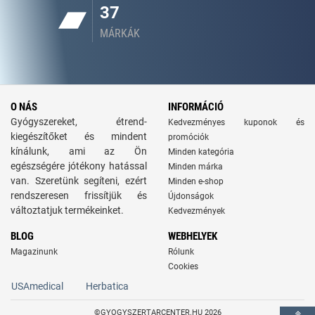
37
MÁRKÁK
O NÁS
INFORMÁCIÓ
Gyógyszereket, étrend-
Kedvezményes kuponok és
kiegészítőket és mindent
promóciók
kínálunk, ami az Ön
Minden kategória
egészségére jótékony hatással
Minden márka
van. Szeretünk segíteni, ezért
Minden e-shop
rendszeresen frissítjük és
Újdonságok
változtatjuk termékeinket.
Kedvezmények
BLOG
WEBHELYEK
Magazinunk
Rólunk
Cookies
USAmedical
Herbatica
©GYOGYSZERTARCENTER.HU 2026