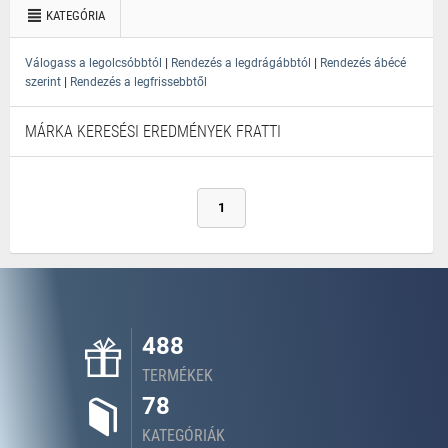
KATEGÓRIA
|
|
Válogass a legolcsóbbtól
Rendezés a legdrágábbtól
Rendezés ábécé
|
szerint
Rendezés a legfrissebbtől
MÁRKA KERESÉSI EREDMÉNYEK FRATTI
1
488
TERMÉKEK
78
KATEGÓRIÁK