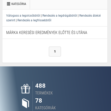
KATEGÓRIA
|
|
Válogass a legolcsóbbtól
Rendezés a legdrágábbtól
Rendezés ábécé
|
szerint
Rendezés a legfrissebbtől
MÁRKA KERESÉSI EREDMÉNYEK ELŐTTE ÉS UTÁNA
1
488
TERMÉKEK
78
KATEGÓRIÁK