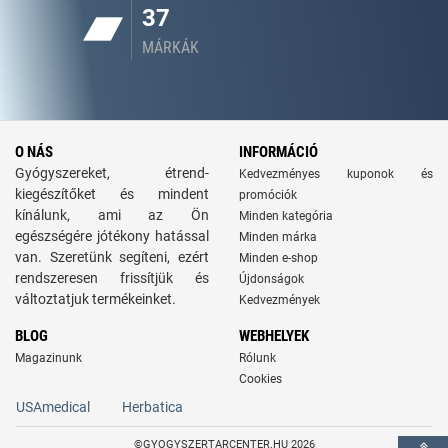
37
MÁRKÁK
O NÁS
INFORMÁCIÓ
Gyógyszereket, étrend-
Kedvezményes kuponok és
kiegészítőket és mindent
promóciók
kínálunk, ami az Ön
Minden kategória
egészségére jótékony hatással
Minden márka
van. Szeretünk segíteni, ezért
Minden e-shop
rendszeresen frissítjük és
Újdonságok
változtatjuk termékeinket.
Kedvezmények
BLOG
WEBHELYEK
Magazinunk
Rólunk
Cookies
USAmedical
Herbatica
©GYOGYSZERTARCENTER.HU 2026