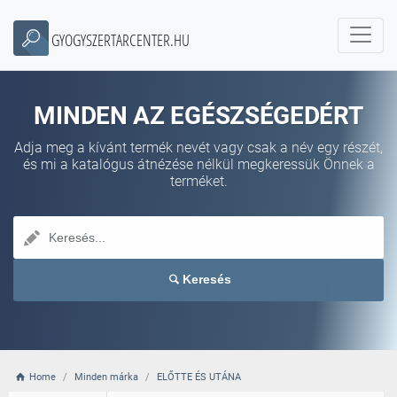
GYOGYSZERTARCENTER.HU
MINDEN AZ EGÉSZSÉGEDÉRT
Adja meg a kívánt termék nevét vagy csak a név egy részét,
és mi a katalógus átnézése nélkül megkeressük Önnek a
terméket.
Keresés
Home
Minden márka
ELŐTTE ÉS UTÁNA